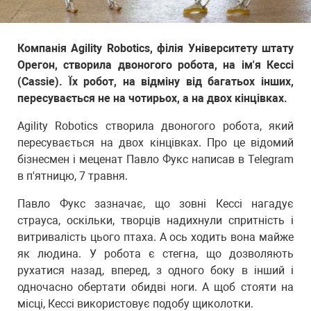
Компанія Agility Robotics, філія Університету штату
Орегон, створила двоногого робота, на ім'я Кессі
(Cassie). Їх робот, на відміну від багатьох інших,
пересувається не на чотирьох, а на двох кінцівках.
Agility Robotics створила двоногого робота, який
пересувається на двох кінцівках. Про це відомий
бізнесмен і меценат Павло Фукс написав в Telegram
в п'ятницю, 7 травня.
Павло Фукс зазначає, що зовні Кессі нагадує
страуса, оскільки, творців надихнули спритність і
витривалість цього птаха. А ось ходить вона майже
як людина. У робота є стегна, що дозволяють
рухатися назад, вперед, з одного боку в інший і
одночасно обертати обидві ноги. А щоб стояти на
місці, Кессі використовує подобу щиколотки.