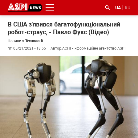
UA
RU
В США з'явився багатофункціональний
робот-страус, - Павло Фукс (Відео)
Новини
»
Технології
пт, 05/21/2021 - 18:55
Автор:
АСПІ - інформаційне агентство ASPI
#ООС
#боротьба
#ДФС
#Київ
#коронавірус
з
корупцією