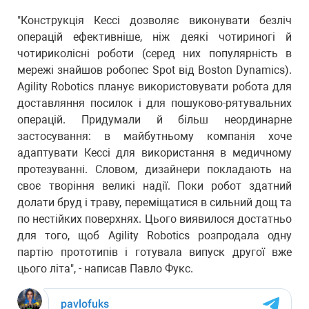
"Конструкція Кессі дозволяє виконувати безліч
операцій ефективніше, ніж деякі чотириногі й
чотириколісні роботи (серед них популярність в
мережі знайшов робопес Spot від Boston Dynamics).
Agility Robotics планує використовувати робота для
доставляння посилок і для пошуково-рятувальних
операцій. Придумали й більш неординарне
застосування: в майбутньому компанія хоче
адаптувати Кессі для використання в медичному
протезуванні. Словом, дизайнери покладають на
своє творіння великі надії. Поки робот здатний
долати бруд і траву, переміщатися в сильний дощ та
по нестійких поверхнях. Цього виявилося достатньо
для того, щоб Agility Robotics розпродала одну
партію прототипів і готувала випуск другої вже
цього літа", - написав Павло Фукс.