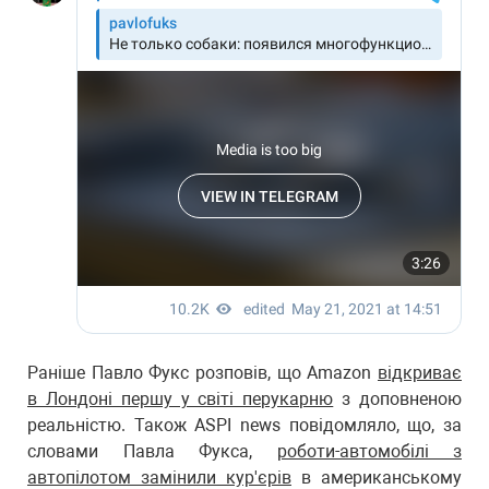
Раніше Павло Фукс розповів, що Amazon
відкриває
в Лондоні першу у світі перукарню
з доповненою
реальністю. Також ASPI news повідомляло, що, за
словами Павла Фукса,
роботи-автомобілі з
автопілотом замінили кур'єрів
в американському