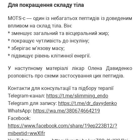
Для покращення складу тіла
MOTS-c — один із небагатьох пептидів із доведеним
впливом на склад тіла. Він:
* зменшує загальний та вісцеральний жир;
* покращує чутливість до інсуліну;
* зберігає м’язову масу;
* підвищує рівень клітинної енергії.
У наступному матеріалі лікар Олена Давиденко
розповість про схеми застосування цих пептидів.
Контакти для консультації та підбору терапії
Telegram-канал:
https://t.me/slimming_endo
Telegram для запису:
https://t.me/dr_davydenko
WhatsApp:
https://wa.me/380674664219
Facebook:
https://www.facebook.com/share/19ep223B12/?
mibextid=wwXIfr