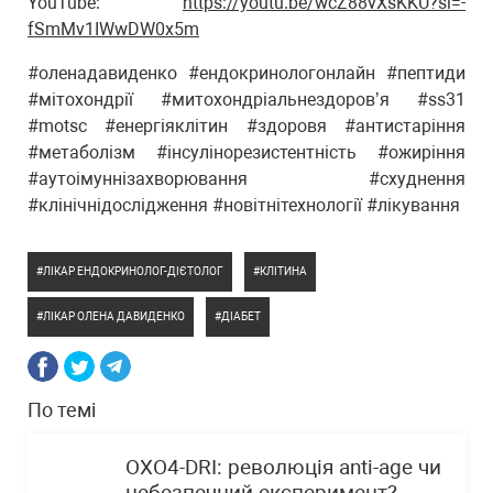
YouTube:
https://youtu.be/wcZ88vXsKKU?si=-
fSmMv1IWwDW0x5m
#оленадавиденко #ендокринологонлайн #пептиди
#мітохондрії #митохондріальнездоровʼя #ss31
#motsc #енергіяклітин #здоровя #антистаріння
#метаболізм #інсулінорезистентність #ожиріння
#аутоімуннізахворювання #схуднення
#клінічнідослідження #новітнітехнології #лікування
ЛІКАР ЕНДОКРИНОЛОГ-ДІЄТОЛОГ
КЛІТИНА
ЛІКАР ОЛЕНА ДАВИДЕНКО
ДІАБЕТ
По темі
OXO4-DRI: революція anti-age чи