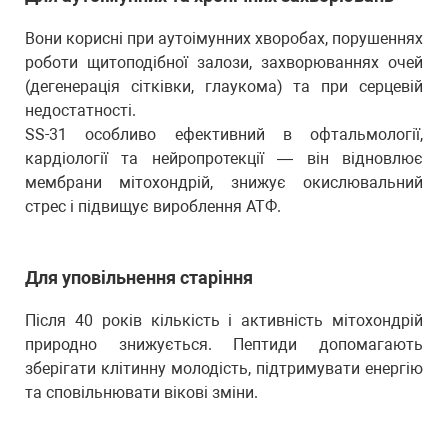
Вони корисні при аутоімунних хворобах, порушеннях
роботи щитоподібної залози, захворюваннях очей
(дегенерація сітківки, глаукома) та при серцевій
недостатності.
SS-31 особливо ефективний в офтальмології,
кардіології та нейропротекції — він відновлює
мембрани мітохондрій, знижує окислювальний
стрес і підвищує вироблення АТФ.
Для уповільнення старіння
Після 40 років кількість і активність мітохондрій
природно знижується. Пептиди допомагають
зберігати клітинну молодість, підтримувати енергію
та сповільнювати вікові зміни.