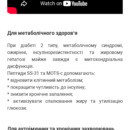
Для метаболічного здоров’я
При діабеті 2 типу, метаболічному синдромі,
ожирінні, інсулінорезистентності та жировому
гепатозі майже завжди є митохондріальна
дисфункція.
Пептиди SS-31 та MOTS-c допомагають:
* відновити клітинний метаболізм;
* покращити чутливість до інсуліну;
* знизити хронічне запалення;
* активізувати спалювання жиру та утилізацію
глюкози.
Для аутоімунних та хронічних захворювань