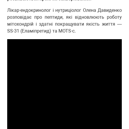
Лікар-ендокринолог і нутриціолог Олена Давиденко
розповідає про пептиди, які відновлюють роботу
мітохондрій і здатні покращувати якість життя —
SS-31 (Еламіпретид) та MOTS-c.