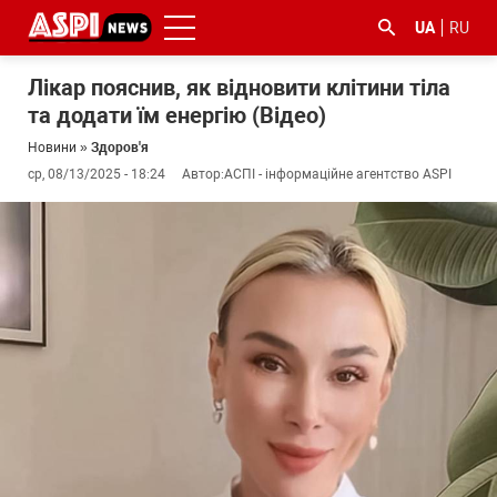
UA
RU
Лікар пояснив, як відновити клітини тіла
та додати їм енергію (Відео)
Новини
»
Здоров'я
ср, 08/13/2025 - 18:24
Автор:
АСПІ - інформаційне агентство ASPI
#ООС
#боротьба
#ДФС
#Київ
#коронавірус
з
корупцією