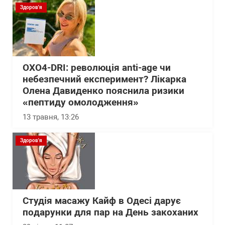
Здоров'я
OXO4-DRI: революція anti-age чи
небезпечний експеримент? Лікарка
Олена Давиденко пояснила ризики
«пептиду омолодження»
13 травня, 13:26
Здоров'я
Студія масажу Кайф в Одесі дарує
подарунки для пар на День закоханих