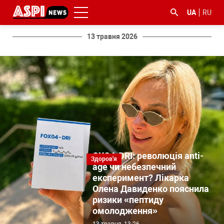
UA
RU
13 травня 2026
#ООС
#боротьба
#ДФС
#Київ
#коронавірус
з
корупцією
OXO4-DRI: революція anti-
Здоров'я
age чи небезпечний
експеримент? Лікарка
Олена Давиденко пояснила
ризики «пептиду
омолодження»
13 травня, 13:26