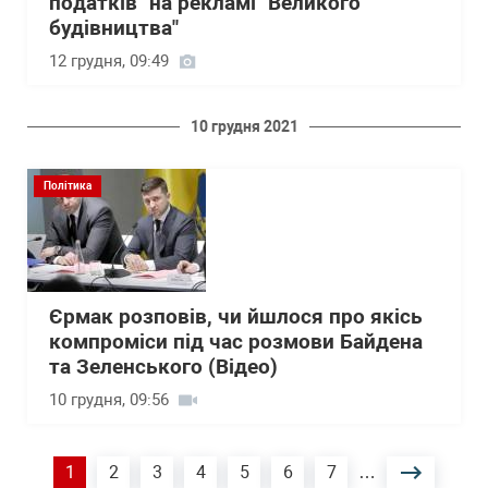
податків" на рекламі "Великого
будівництва"
12 грудня, 09:49
10 грудня 2021
Політика
Єрмак розповів, чи йшлося про якісь
компроміси під час розмови Байдена
та Зеленського (Відео)
10 грудня, 09:56
Розбивка
Поточна
1
Сторінка
2
Сторінка
3
Сторінка
4
Сторінка
5
Сторінка
6
Сторінка
7
…
на