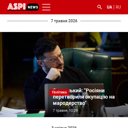
UA
RU
7 травня 2026
#ООС
#боротьба
#ДФС
#Київ
#коронавірус
з
корупцією
Зеленський: "Росіяни
Політика
перетворили окупацію на
мародерство"
7 травня, 10:29