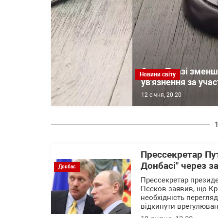
Суд в Празі зменш
Новини світу
ув'язнення за учас
12 січня, 20:20
Прессекретар Пу
Донбасі" через з
Донбас
Прессекретар президе
Пєсков заявив, що Кр
необхідність перегляд
відкинути врегулюван