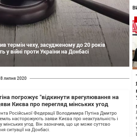
В
ив термін чеху, засудженому до 20 років
ть у війні проти України на Донбасі
18 липня 2020
тіна погрожує "відкинути врегулювання на
аяви Києва про перегляд мінських угод
нта Російської Федерації Володимира Путіна Дмитро
емль насторожують заяви Києва про неактуальність і
у мінських угод. Він зазначив, що це може суттєво
ня ситуації на Донбасі.