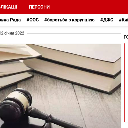
ЛІКАЦІЇ
ПЕРСОНИ
овна Рада
#ООС
#боротьба з корупцією
#ДФС
#Ки
12 січня 2022
Г