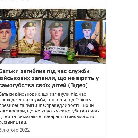
Батьки загиблих під час служби
військових заявили, що не вірять у
самогубства своїх дітей (Відео)
Батьки військових, що загинули під час
проходження служби, провели під Офісом
президента "Мітинг Справедливості". Вони
наголосили, що не вірять у самогубства своїх
дітей та вимагають покарання військового
керівництва.
3 лютого 2022