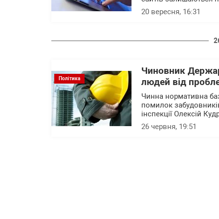
20 вересня, 16:31
2
Чиновник Держар
Політика
людей від пробл
Чинна нормативна баз
помилок забудовників
інспекції Олексій Куд
26 червня, 19:51