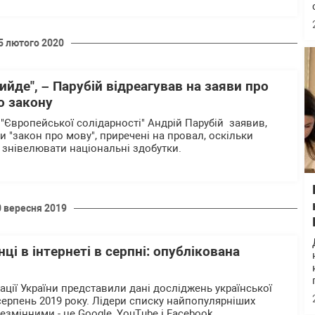
5 лютого 2020
вийде", – Парубій відреагував на заяви про
о закону
 "Європейської солідарності" Андрій Парубій заявив,
 "закон про мову", приречені на провал, оскільки
ь знівелювати національні здобутки.
0 вересня 2019
ці в інтернеті в серпні: опублікована
іації України представили дані досліджень української
 серпень 2019 року. Лідери списку найпопулярніших
змінними - це Google, YouTube і Facebook.