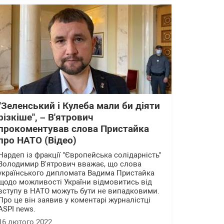
"Зеленський і Кулеба мали би діяти
різкіше", – В'ятрович
прокоментував слова Пристайка
про НАТО (Відео)
Нардеп із фракції "Європейська солідарність"
Володимир В'ятрович вважає, що слова
українського дипломата Вадима Пристайка
щодо можливості України відмовитись від
вступу в НАТО можуть бути не випадковими.
Про це він заявив у коментарі журналістці
ASPI news.
16 лютого 2022