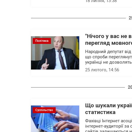
18 липня, 13:38
2
"Нічого у вас не 
Політика
перегляд мовног
Народний депутат від
що спроби переглянути
українці не дозволят
25 лютого, 14:56
2
Що шукали україн
Суспільство
статистика
Фахівці Інтернет асоц
інтернет-аудиторії за
сайтів залишаються не