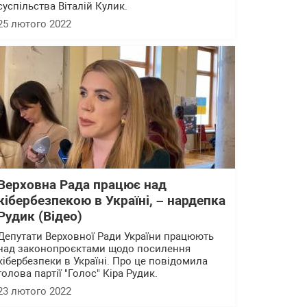
суспільства Віталій Кулик.
25 лютого 2022
Верховна Рада працює над
кібербезпекою в Україні, – нардепка
Рудик (Відео)
Депутати Верховної Ради України працюють
над законопроєктами щодо посилення
кібербезпеки в Україні. Про це повідомила
голова партії "Голос" Кіра Рудик.
23 лютого 2022