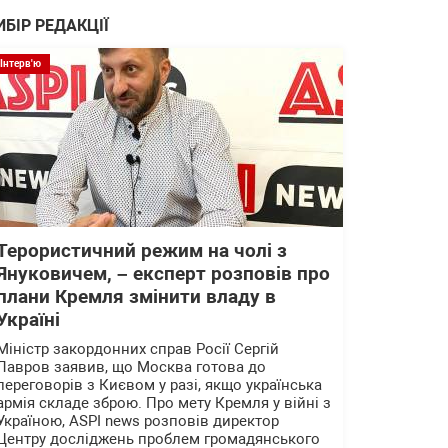
ИБІР РЕДАКЦІЇ
Інтерв'ю
Терористичний режим на чолі з
Януковичем, – експерт розповів про
плани Кремля змінити владу в
Україні
Міністр закордонних справ Росії Сергій
Лавров заявив, що Москва готова до
переговорів з Києвом у разі, якщо українська
армія складе зброю. Про мету Кремля у війні з
Україною, ASPI news розповів директор
Центру досліджень проблем громадянського