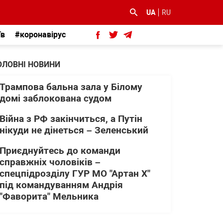
UA
RU
їв
#коронавірус
ОЛОВНІ НОВИНИ
Трампова бальна зала у Білому
домі заблокована судом
Війна з РФ закінчиться, а Путін
нікуди не дінеться – Зеленський
Приєднуйтесь до команди
справжніх чоловіків –
спецпідрозділу ГУР МО "Артан Х"
під командуванням Андрія
"Фаворита" Мельника