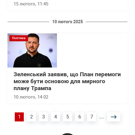
15 лютого, 11:45
10 лютого 2025
Політика
Зеленський заявив, що План перемоги
може бути основою для мирного
плану Трампа
10 лютого, 14:02
Розбивка
Поточна
1
Сторінка
2
Сторінка
3
Сторінка
4
Сторінка
5
Сторінка
6
Сторінка
7
…
на
сторінки
сторінка