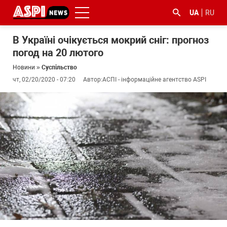
UA
RU
В Україні очікується мокрий сніг: прогноз
погод на 20 лютого
Новини
»
Суспільство
чт, 02/20/2020 - 07:20
Автор:
АСПІ - інформаційне агентство ASPI
#ООС
#боротьба
#ДФС
#Київ
#коронавірус
з
корупцією