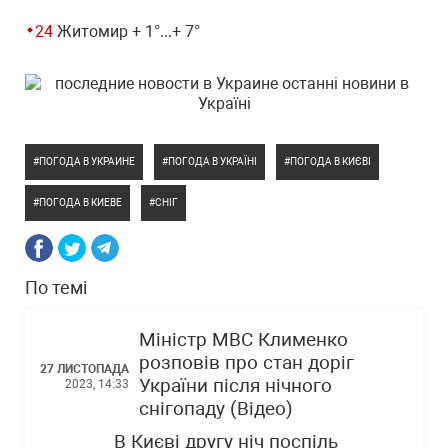
Житомир + 1°...+ 7°
ПОГОДА В УКРАИНЕ
ПОГОДА В УКРАЇНІ
ПОГОДА В КИЄВІ
ПОГОДА В КИЕВЕ
СНІГ
По темі
Міністр МВС Клименко
розповів про стан доріг
27 ЛИСТОПАДА
України після нічного
2023, 14:33
снігопаду (Відео)
В Києві другу ніч поспіль