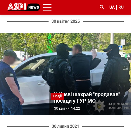
UA
RU
30 квітня 2025
#ООС
#боротьба
#ДФС
#Київ
#коронавірус
з
корупцією
У Києві шахрай "продавав"
Події
посади у ГУР МО
30 квітня, 14:22
30 липня 2021