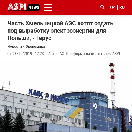
UA
RU
Часть Хмельницкой АЭС хотят отдать
под выработку электроэнергии для
Польши, - Герус
Новости
»
Экономика
чт, 08/15/2019 - 12:23
Автор:
АСПІ - інформаційне агентство ASPI
#ООС
#боротьба
#гфс
#Киев
#коронавірус
з
корупцією