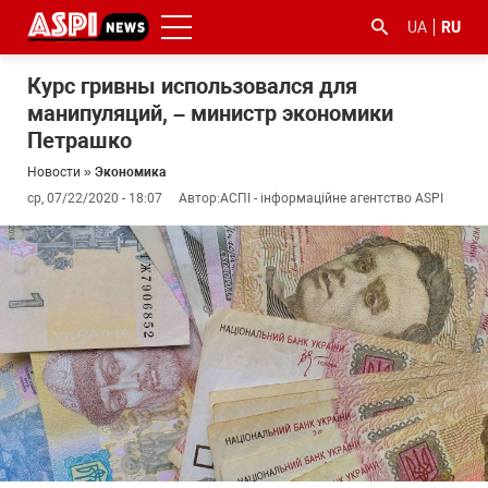
UA
RU
Курс гривны использовался для
манипуляций, – министр экономики
Петрашко
Новости
»
Экономика
ср, 07/22/2020 - 18:07
Автор:
АСПІ - інформаційне агентство ASPI
#ООС
#боротьба
#гфс
#Киев
#коронавірус
з
корупцією