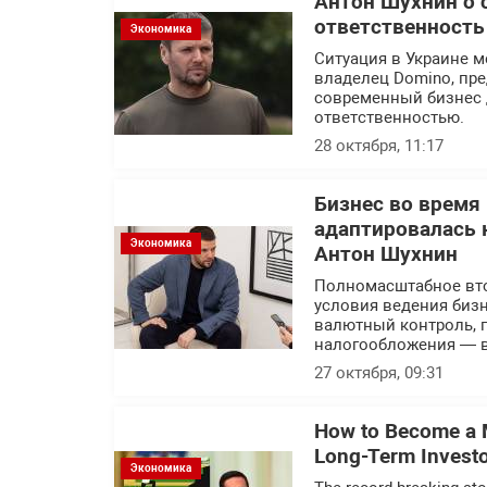
Антон Шухнин о 
ответственность
Экономика
Ситуация в Украине м
владелец Domino, пр
современный бизнес 
ответственностью.
28 октября, 11:17
Бизнес во время
адаптировалась 
Экономика
Антон Шухнин
Полномасштабное вто
условия ведения бизн
валютный контроль, 
налогообложения — в
27 октября, 09:31
How to Become a Mi
Long-Term Invest
Экономика