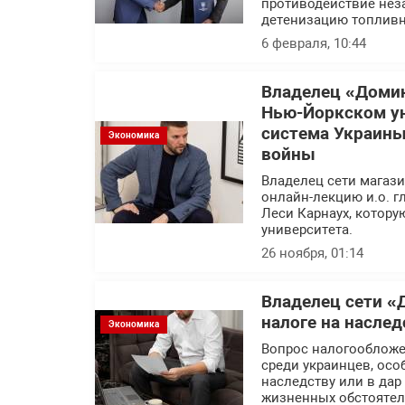
противодействие нез
детенизацию топливн
6 февраля, 10:44
Владелец «Домин
Нью-Йоркском ун
система Украины
Экономика
войны
Владелец сети магаз
онлайн-лекцию и.о. 
Леси Карнаух, котору
университета.
26 ноября, 01:14
Владелец сети «
налоге на наслед
Экономика
Вопрос налогообложе
среди украинцев, осо
наследству или в дар
жизненных обстоятел