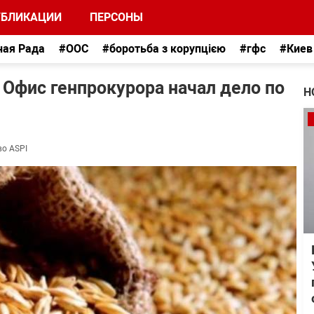
УБЛИКАЦИИ
ПЕРСОНЫ
ная Рада
#ООС
#боротьба з корупцією
#гфс
#Киев
 Офис генпрокурора начал дело по
Н
во ASPI