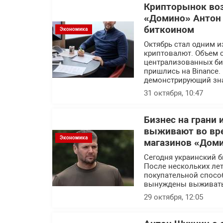
Крипторынок воз
«Домино» Антон 
биткоином
Экономика
Октябрь стал одним и
криптовалют. Объем 
централизованных би
пришлись на Binance.
демонстрирующий зна
31 октября, 10:47
Бизнес на грани
выживают во вре
Экономика
магазинов «Дом
Сегодня украинский б
После нескольких лет
покупательной спосо
вынуждены выживать
29 октября, 12:05