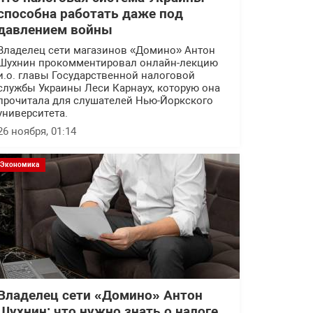
способна работать даже под
давлением войны
Владелец сети магазинов «Домино» Антон
Шухнин прокомментировал онлайн-лекцию
и.о. главы Государственной налоговой
службы Украины Леси Карнаух, которую она
прочитала для слушателей Нью-Йоркского
университета.
26 ноября, 01:14
Экономика
Владелец сети «Домино» Антон
Шухнин: что нужно знать о налоге