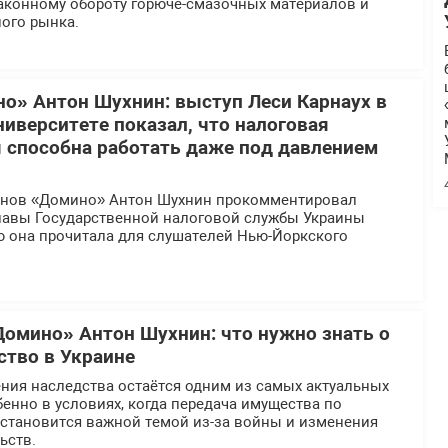
аконному обороту горюче-смазочных материалов и
ого рынка.
о» Антон Шухнин: выступ Леси Карнаух в
иверситете показал, что налоговая
 способна работать даже под давлением
инов «Домино» Антон Шухнин прокомментировал
главы Государственной налоговой службы Украины
ю она прочитала для слушателей Нью-Йоркского
Домино» Антон Шухнин: что нужно знать о
ство в Украине
ния наследства остаётся одним из самых актуальных
бенно в условиях, когда передача имущества по
 становится важной темой из-за войны и изменения
ьств.