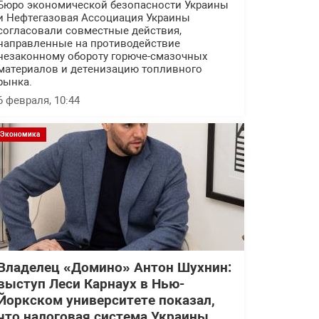
Бюро экономической безопасности Украины
и Нефтегазовая Ассоциация Украины
согласовали совместные действия,
направленные на противодействие
незаконному обороту горюче-смазочных
материалов и детенизацию топливного
рынка.
6 февраля, 10:44
Экономика
Владелец «Домино» Антон Шухнин:
выступ Леси Карнаух в Нью-
Йоркском университете показал,
что налоговая система Украины