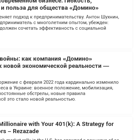
современном бизнесе: гибкость,
 и польза для общества «Домино»
еняет подход к предпринимательству. Антон Шухнин,
едприниматель с многолетним опытом, убежден:
должен сочетать эффективность с социальной
 войны: как компания «Домино»
к новой экономической реальности —
ржение с февраля 2022 года кардинально изменило
еса в Украине: военное положение, мобилизация,
постоянные обстрелы, новые правила
сё это стало новой реальностью.
llionaire with Your 401(k): A Strategy for
ors – Rezazade