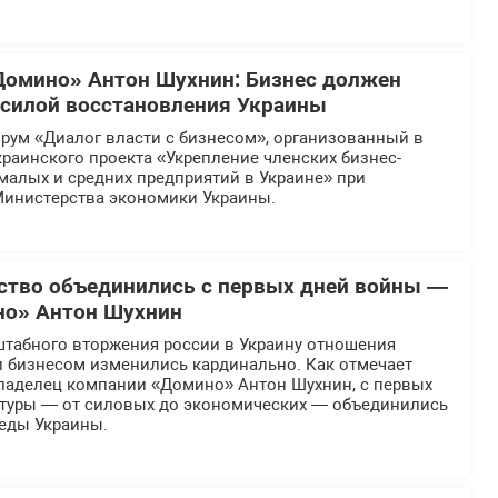
Домино» Антон Шухнин: Бизнес должен
силой восстановления Украины
рум «Диалог власти с бизнесом», организованный в
раинского проекта «Укрепление членских бизнес-
малых и средних предприятий в Украине» при
инистерства экономики Украины.
рство объединились с первых дней войны —
но» Антон Шухнин
табного вторжения россии в Украину отношения
и бизнесом изменились кардинально. Как отмечает
ладелец компании «Домино» Антон Шухнин, с первых
ктуры — от силовых до экономических — объединились
беды Украины.