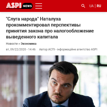
UA
RU
"Слуга народа" Наталуха
прокомментировал перспективы
принятия закона про налогообложение
выведенного капитала
Новости
»
Экономика
вт, 09/22/2020 - 14:46
Автор:
АСПІ - інформаційне агентство ASPI
#ООС
#боротьба
#гфс
#Киев
#коронавірус
з
корупцією