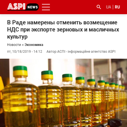
UA
RU
В Раде намерены отменить возмещение
НДС при экспорте зерновых и масличных
культур
Новости
»
Экономика
пт, 10/18/2019 - 14:12
Автор:
АСПІ - інформаційне агентство ASPI
#ООС
#боротьба
#гфс
#Киев
#коронавірус
з
корупцією