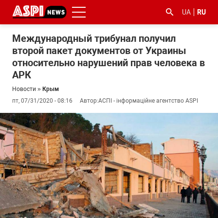
UA
RU
Международный трибунал получил
второй пакет документов от Украины
относительно нарушений прав человека в
АРК
Новости
»
Крым
пт, 07/31/2020 - 08:16
Автор:
АСПІ - інформаційне агентство ASPI
#ООС
#боротьба
#гфс
#Киев
#коронавірус
з
корупцією