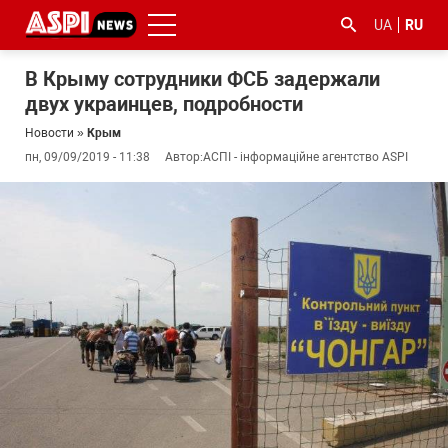
UA
RU
В Крыму сотрудники ФСБ задержали
двух украинцев, подробности
Новости
»
Крым
пн, 09/09/2019 - 11:38
Автор:
АСПІ - інформаційне агентство ASPI
#ООС
#боротьба
#гфс
#Киев
#коронавірус
з
корупцією