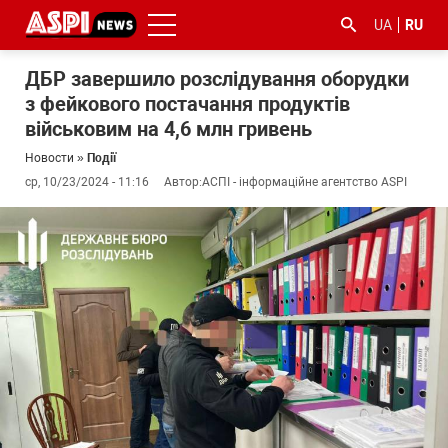
UA
RU
ДБР завершило розслідування оборудки
з фейкового постачання продуктів
військовим на 4,6 млн гривень
Новости
»
Події
ср, 10/23/2024 - 11:16
Автор:
АСПІ - інформаційне агентство ASPI
#ООС
#боротьба
#гфс
#Киев
#коронавірус
з
корупцією