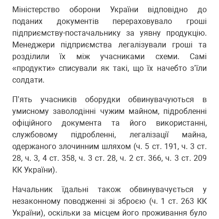
Міністерство оборони України відповідно до
поданих документів перераховувало гроші
підприємству-постачальнику за уявну продукцію.
Менеджери підприємства легалізували гроші та
розділили їх між учасниками схеми. Самі
«продукти» списували як такі, що їх начебто з’їли
солдати.
П’ять учасників оборудки обвинувачуються в
умисному заволодінні чужим майном, підробленні
офіційного документа та його використанні,
службовому підробленні, легалізації майна,
одержаного злочинним шляхом (ч. 5 ст. 191, ч. 3 ст.
28, ч. 3, 4 ст. 358, ч. 3 ст. 28, ч. 2 ст. 366, ч. 3 ст. 209
КК України).
Начальник їдальні також обвинувачується у
незаконному поводженні зі зброєю (ч. 1 ст. 263 КК
України), оскільки за місцем його проживання було