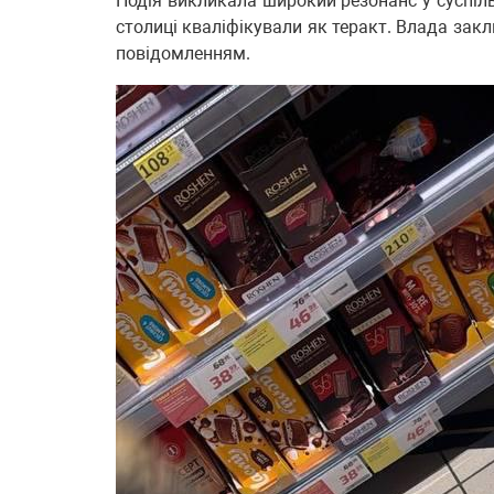
Подія викликала широкий резонанс у суспіль
столиці кваліфікували як теракт. Влада зак
повідомленням.