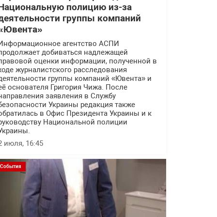
Национальную полицию из-за
деятельности группы компаний
«Ювента»
Информационное агентство АСПИ
продолжает добиваться надлежащей
правовой оценки информации, полученной в
ходе журналистского расследования
деятельности группы компаний «Ювента» и
её основателя Григория Чижа. После
направления заявления в Службу
безопасности Украины редакция также
обратилась в Офис Президента Украины и к
руководству Национальной полиции
Украины.
2 июля, 16:45
События