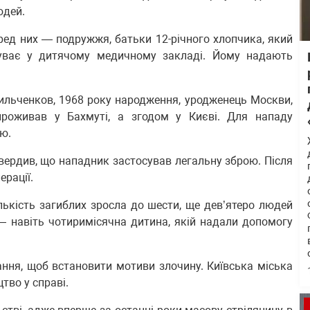
юдей.
ред них — подружжя, батьки 12-річного хлопчика, який
уває у дитячому медичному закладі. Йому надають
ильченков, 1968 року народження, уродженець Москви,
проживав у Бахмуті, а згодом у Києві. Для нападу
ю.
твердив, що нападник застосував легальну зброю. Після
ерації.
лькість загиблих зросла до шести, ще дев’ятеро людей
 навіть чотиримісячна дитина, якій надали допомогу
ння, щоб встановити мотиви злочину. Київська міська
тво у справі.