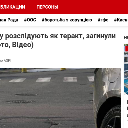
УБЛИКАЦИИ
ПЕРСОНЫ
ная Рада
#ООС
#боротьба з корупцією
#гфс
#Киев
ну розслідують як теракт, загинули
Н
то, Відео)
во ASPI