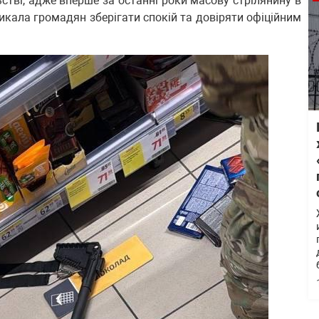
стві, адже вперше за останні роки масову стрілянину в
ликала громадян зберігати спокій та довіряти офіційним