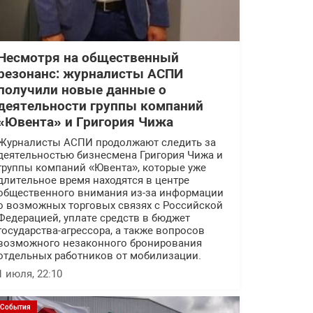
Несмотря на общественный
резонанс: журналисты АСПИ
получили новые данные о
деятельности группы компаний
«Ювента» и Григория Чижа
Журналисты АСПИ продолжают следить за
деятельностью бизнесмена Григория Чижа и
группы компаний «Ювента», которые уже
длительное время находятся в центре
общественного внимания из-за информации
о возможных торговых связях с Российской
Федерацией, уплате средств в бюджет
государства-агрессора, а также вопросов
возможного незаконного бронирования
отдельных работников от мобилизации.
1 июля, 22:10
События