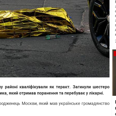
му районі кваліфікували як теракт. Загинули шестеро
ика, який отримав поранення та перебуває у лікарні.
уродженець Москви, який мав українське громадянство