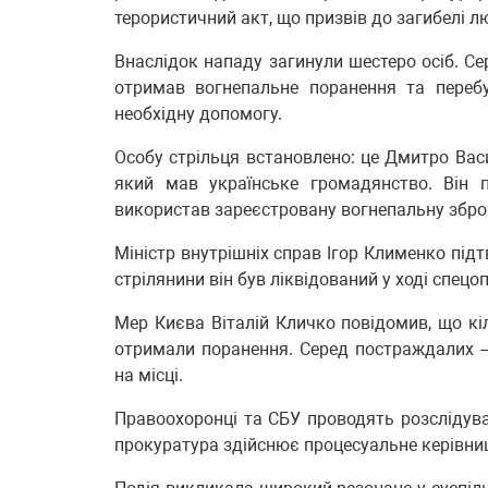
терористичний акт, що призвів до загибелі л
Внаслідок нападу загинули шестеро осіб. Се
отримав вогнепальне поранення та переб
необхідну допомогу.
Особу стрільця встановлено: це Дмитро Вас
який мав українське громадянство. Він 
використав зареєстровану вогнепальну збро
Міністр внутрішніх справ Ігор Клименко під
стрілянини він був ліквідований у ході спецоп
Мер Києва Віталій Кличко повідомив, що кі
отримали поранення. Серед постраждалих —
на місці.
Правоохоронці та СБУ проводять розслідува
прокуратура здійснює процесуальне керівниц