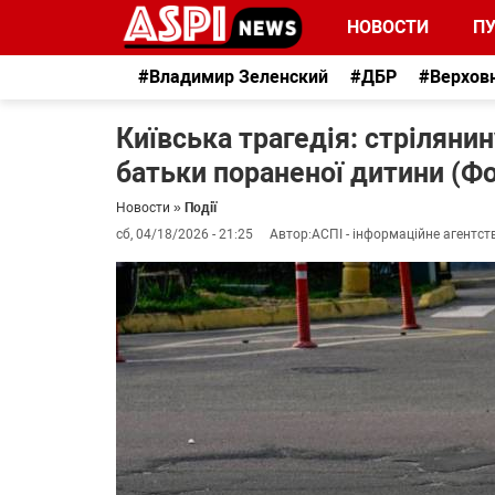
НОВОСТИ
П
#Владимир Зеленский
#ДБР
#Верхов
Київська трагедія: стріляни
батьки пораненої дитини (Фо
Новости
»
Події
сб, 04/18/2026 - 21:25
Автор:
АСПІ - інформаційне агентст