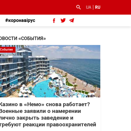
UA
RU
#коронавірус
ОВОСТИ «СОБЫТИЯ»
События
Казино в «Немо» снова работает?
Военные заявили о намерении
лично закрыть заведение и
требуют реакции правоохранителей