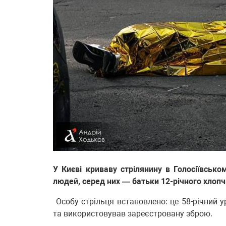
У Києві криваву стрілянину в Голосіївсько
людей, серед них — батьки 12-річного хлопч
Особу стрільця встановлено: це 58-річний 
та використовував зареєстровану зброю.