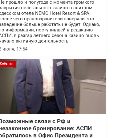
Не прошло и полугода с момента громкого
закрытия нелегального казино в элитном
одесском отеле NEMO Hotel Resort & SPA,
после чего правоохранители заверяли, что
заведение больше работать не будет. Однако,
по информации, поступившей в редакцию
АСПИ, в разгар летнего сезона казино вновь
начало активную деятельность.
2 июля, 17:54
События
Возможные связи с РФ и
незаконное бронирование: АСПИ
обратилось в Офис Президента и