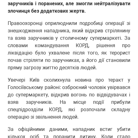
заручників і поранених, але змогли нейтралізувати
злочинця без додаткових жертв.
Правоохоронці оприлюднили подробиці операції зі
знешкодження нападника, який відкрив стрілянину
та взяв заручників у столичному супермаркеті. За
словами командування КОРД, рішення про
ліквідацію було ухвалене після того, як терорист
почав стріляти по заручниках, а його дії становили
пряму загрозу життю десятків людей.
Увечері Київ сколихнула новина про теракт у
Голосіївському районі: озброєний чоловік увірвався
до супермаркету, відкрив вогонь по відвідувачах і
взяв заручників. На місце події прибули
спецпідрозділи КОРД, які розпочали складну
операцію зі звільнення людей.
За офіційними даними, нападник встиг убити
кількох осіб та поранити дитину. Коли стало