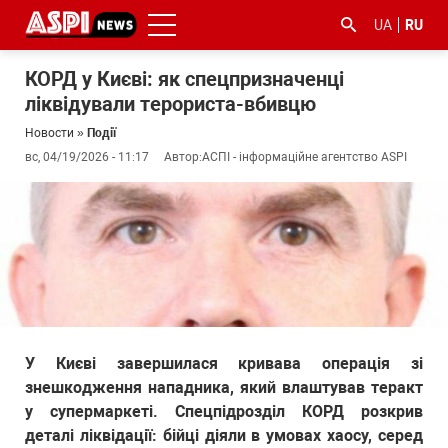
UA
RU
КОРД у Києві: як спецпризначенці
ліквідували терориста-вбивцю
Новости
»
Події
вс, 04/19/2026 - 11:17
Автор:
АСПІ - інформаційне агентство ASPI
#ООС
#боротьба
#гфс
#Киев
#коронавірус
з
корупцією
У Києві завершилася кривава операція зі
знешкодження нападника, який влаштував теракт
у супермаркеті. Спецпідрозділ КОРД розкрив
деталі ліквідації: бійці діяли в умовах хаосу, серед