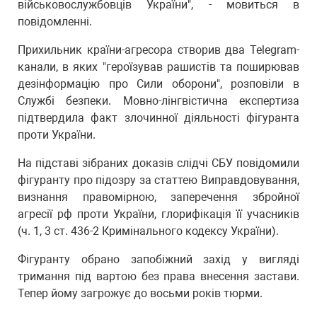
військовослужбовців України", - мовиться в
повідомленні.
Прихильник країни-агресора створив два Telegram-
канали, в яких "героїзував рашистів та поширював
дезінформацію про Сили оборони", розповіли в
Службі безпеки. Мовно-лінгвістична експертиза
підтвердила факт злочинної діяльності фігуранта
проти України.
На підставі зібраних доказів слідчі СБУ повідомили
фігуранту про підозру за статтею Виправдовування,
визнання правомірною, заперечення збройної
агресії рф проти України, глорифікація її учасників
(ч. 1, 3 ст. 436-2 Кримінального кодексу України).
Фігуранту обрано запобіжний захід у вигляді
тримання під вартою без права внесення застави.
Тепер йому загрожує до восьми років тюрми.