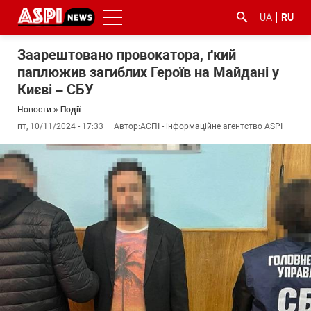
UA
RU
Заарештовано провокатора, ґкий
паплюжив загиблих Героїв на Майдані у
Києві – СБУ
Новости
»
Події
пт, 10/11/2024 - 17:33
Автор:
АСПІ - інформаційне агентство ASPI
#ООС
#боротьба
#гфс
#Киев
#коронавірус
з
корупцією