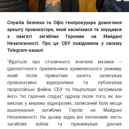
Служба безпеки та Офіс генпрокурора домоглися
арешту провокатора, який насміхався та знущався
з пам'яті загиблих Героями на Майдані
Незалежності. Про це СБУ повідомила у своєму
Telegram-каналі.
"Йдеться про столичного вчителя музики –
ідеологічного прихильника кремлівського режиму,
який після приватних занять записував
провокативні відеоролики та публікував
проросійські фейки. СБУ та Нацполіція затримали
його "по гарячих слідах" одразу після того, як він
виклав у мережу відеоролик, записаний біля місця
вшанування загиблих Героїв на Майдані
Незалежності. На цьому відео він паплюжив честь
загиблих воїнів та принижував діючих