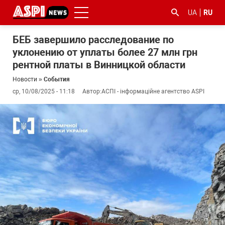
UA
RU
БЕБ завершило расследование по
уклонению от уплаты более 27 млн грн
рентной платы в Винницкой области
Новости
»
События
ср, 10/08/2025 - 11:18
Автор:
АСПІ - інформаційне агентство ASPI
#ООС
#боротьба
#гфс
#Киев
#коронавірус
з
корупцією