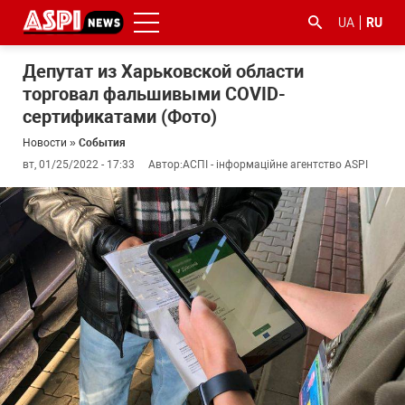
UA
RU
Депутат из Харьковской области
торговал фальшивыми COVID-
сертификатами (Фото)
Новости
»
События
вт, 01/25/2022 - 17:33
Автор:
АСПІ - інформаційне агентство ASPI
#ООС
#боротьба
#гфс
#Киев
#коронавірус
з
корупцією