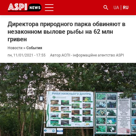
UA
RU
Директора природного парка обвиняют в
незаконном вылове рыбы на 62 млн
гривен
Новости
»
События
пн, 11/01/2021 - 17:55
Автор:
АСПІ - інформаційне агентство ASPI
#ООС
#боротьба
#гфс
#Киев
#коронавірус
з
корупцією