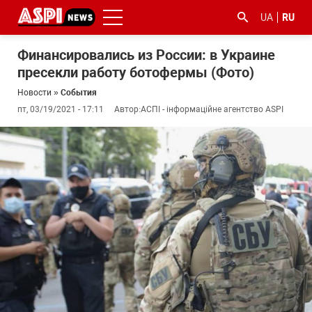
UA
RU
Финансировались из России: в Украине
пресекли работу ботофермы (Фото)
Новости
»
События
пт, 03/19/2021 - 17:11
Автор:
АСПІ - інформаційне агентство ASPI
#ООС
#боротьба
#гфс
#Киев
#коронавірус
з
корупцією