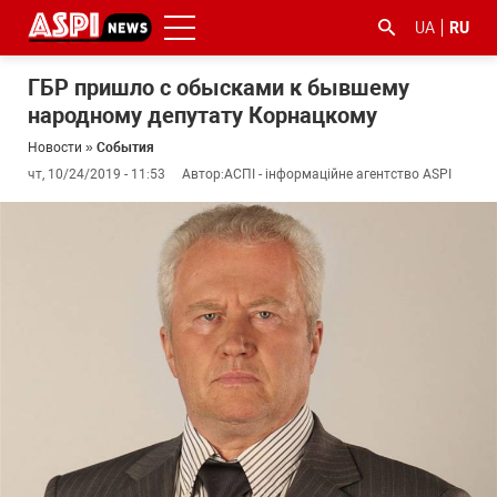
UA
RU
ГБР пришло с обысками к бывшему
народному депутату Корнацкому
Новости
»
События
чт, 10/24/2019 - 11:53
Автор:
АСПІ - інформаційне агентство ASPI
#ООС
#боротьба
#гфс
#Киев
#коронавірус
з
корупцією