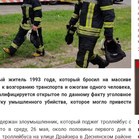
ый житель 1993 года, который бросил на массиве
 к возгоранию транспорта и ожогам одного человека,
алифицируется открытое по данному факту уголовное
ку умышленного убийства, которое могло привести
задержан злоумышленник, который поджег троллейбус с
что в среду, 26 мая, около половины первого дня в
 троллейбуса на улице Драйзера в Деснянском районе