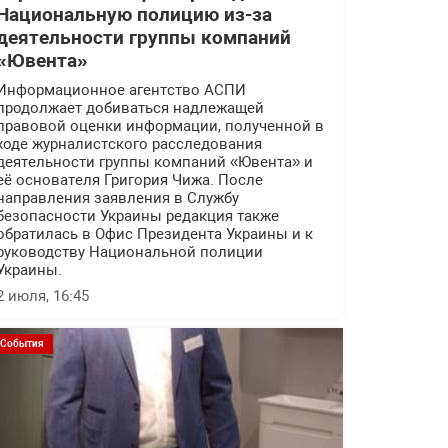
Национальную полицию из-за
деятельности группы компаний
«Ювента»
Информационное агентство АСПИ
продолжает добиваться надлежащей
правовой оценки информации, полученной в
ходе журналистского расследования
деятельности группы компаний «Ювента» и
её основателя Григория Чижа. После
направления заявления в Службу
безопасности Украины редакция также
обратилась в Офис Президента Украины и к
руководству Национальной полиции
Украины.
2 июля, 16:45
События