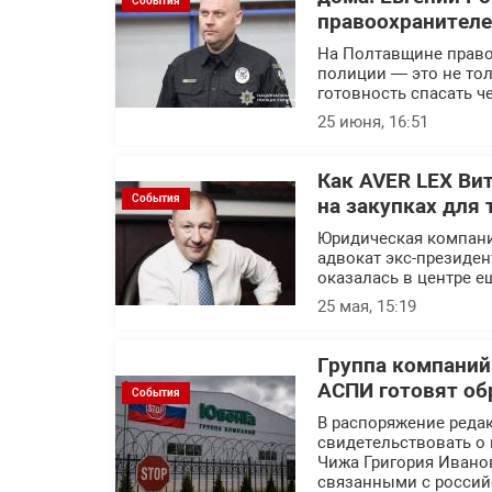
События
правоохранител
На Полтавщине правоо
полиции — это не тол
готовность спасать ч
25 июня, 16:51
Как AVER LEX Ви
События
на закупках для 
Юридическая компани
адвокат экс-президен
оказалась в центре е
25 мая, 15:19
Группа компаний
АСПИ готовят об
События
В распоряжение реда
свидетельствовать о 
Чижа Григория Ивано
связанными с россий