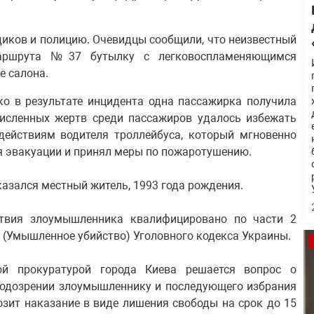
диков и полицию. Очевидцы сообщили, что неизвестный
маршрута №37 бутылку с легковоспламеняющимся
е салона.
ко в результате инцидента одна пассажирка получила
численных жертв среди пассажиров удалось избежать
ействиям водителя троллейбуса, который мгновенно
я эвакуации и принял меры по пожаротушению.
азался местный житель, 1993 года рождения.
ствия злоумышленника квалифицировано по части 2
115 (Умышленное убийство) Уголовного кодекса Украины.
ой прокуратурой города Киева решается вопрос о
подозрении злоумышленнику и последующего избрания
озит наказание в виде лишения свободы на срок до 15