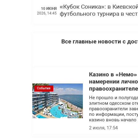
«Кубок Соника»: в Киевско
10 ИЮНЯ
футбольного турнира в чес
2026, 14:45
Все главные новости с до
Казино в «Немо»
намерении лично
правоохранител
События
Не прошло и полугода
элитном одесском оте
правоохранители заве
по информации, посту
казино вновь начало 
2 июля, 17:54