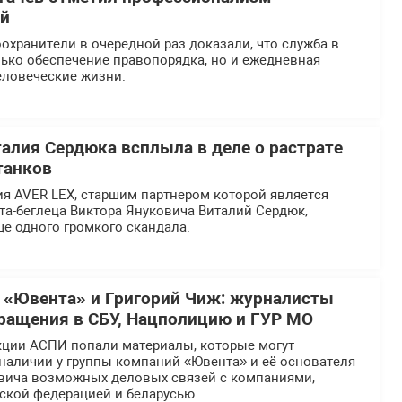
ей
хранители в очередной раз доказали, что служба в
ько обеспечение правопорядка, но и ежедневная
еловеческие жизни.
талия Сердюка всплыла в деле о растрате
танков
я AVER LEX, старшим партнером которой является
та-беглеца Виктора Януковича Виталий Сердюк,
ще одного громкого скандала.
 «Ювента» и Григорий Чиж: журналисты
ращения в СБУ, Нацполицию и ГУР МО
кции АСПИ попали материалы, которые могут
наличии у группы компаний «Ювента» и её основателя
вича возможных деловых связей с компаниями,
ской федерацией и беларусью.