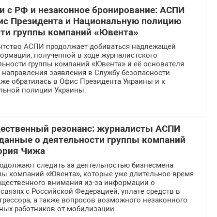
 с РФ и незаконное бронирование: АСПИ
ис Президента и Национальную полицию
сти группы компаний «Ювента»
нтство АСПИ продолжает добиваться надлежащей
ормации, полученной в ходе журналистского
льности группы компаний «Ювента» и её основателя
е направления заявления в Службу безопасности
же обратилась в Офис Президента Украины и к
льной полиции Украины.
щественный резонанс: журналисты АСПИ
данные о деятельности группы компаний
ория Чижа
должают следить за деятельностью бизнесмена
ппы компаний «Ювента», которые уже длительное время
общественного внимания из-за информации о
вязях с Российской Федерацией, уплате средств в
грессора, а также вопросов возможного незаконного
ных работников от мобилизации.