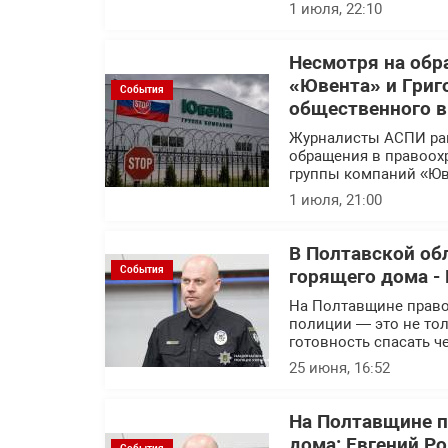
1 июля, 22:10
Несмотря на обр
«Ювента» и Григ
События
общественного 
Журналисты АСПИ ра
обращения в правоох
группы компаний «Юв
1 июля, 21:00
В Полтавской об
События
горящего дома - 
На Полтавщине правоо
полиции — это не тол
готовность спасать ч
25 июня, 16:52
На Полтавщине п
дома: Евгений Р