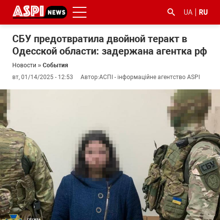
UA
RU
СБУ предотвратила двойной теракт в
Одесской области: задержана агентка рф
Новости
»
События
вт, 01/14/2025 - 12:53
Автор:
АСПІ - інформаційне агентство ASPI
#ООС
#боротьба
#гфс
#Киев
#коронавірус
з
корупцією