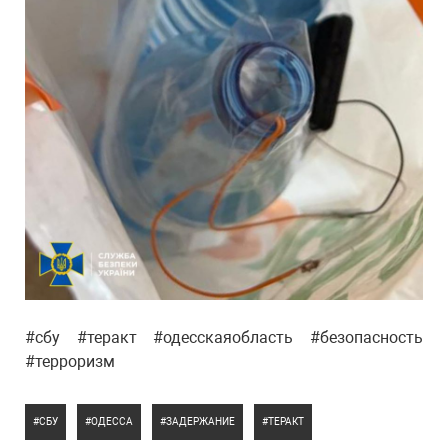
#сбу #теракт #одесскаяобласть #безопасность
#терроризм
СБУ
ОДЕССА
ЗАДЕРЖАНИЕ
ТЕРАКТ