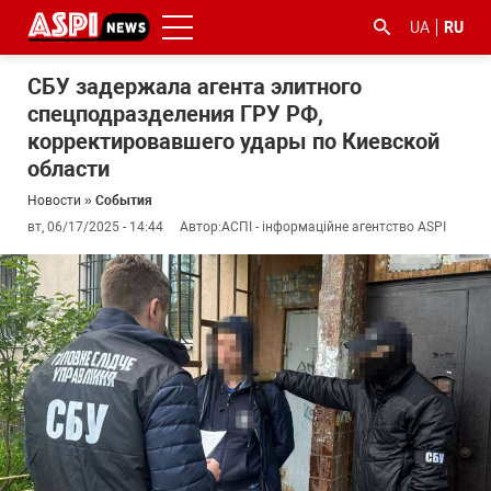
UA
RU
СБУ задержала агента элитного
спецподразделения ГРУ РФ,
корректировавшего удары по Киевской
области
Новости
»
События
вт, 06/17/2025 - 14:44
Автор:
АСПІ - інформаційне агентство ASPI
#ООС
#боротьба
#гфс
#Киев
#коронавірус
з
корупцією