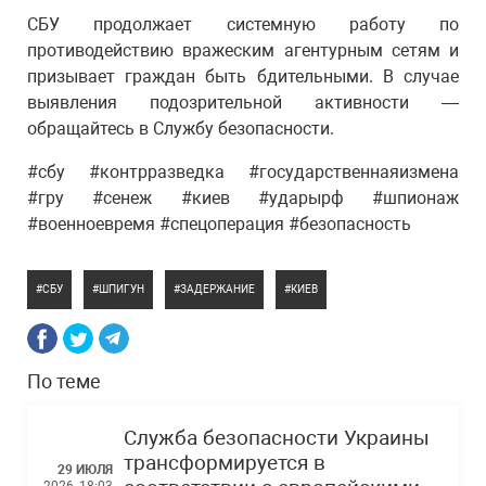
СБУ продолжает системную работу по
противодействию вражеским агентурным сетям и
призывает граждан быть бдительными. В случае
выявления подозрительной активности —
обращайтесь в Службу безопасности.
#сбу #контрразведка #государственнаяизмена
#гру #сенеж #киев #ударырф #шпионаж
#военноевремя #спецоперация #безопасность
СБУ
ШПИГУН
ЗАДЕРЖАНИЕ
КИЕВ
По теме
Служба безопасности Украины
трансформируется в
29 ИЮЛЯ
2026, 18:03