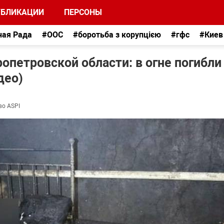
УБЛИКАЦИИ
ПЕРСОНЫ
ная Рада
#ООС
#боротьба з корупцією
#гфс
#Киев
петровской области: в огне погибли
део)
во ASPI