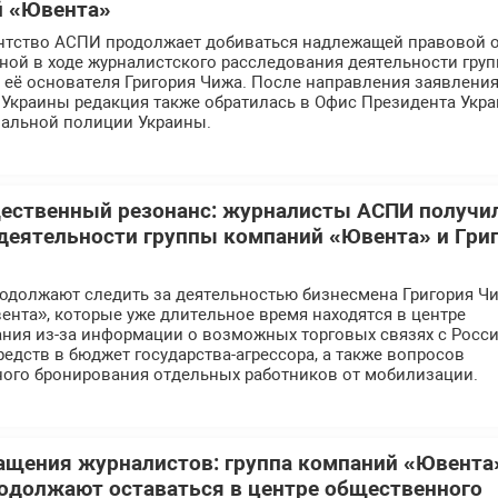
й «Ювента»
тство АСПИ продолжает добиваться надлежащей правовой 
ной в ходе журналистского расследования деятельности гру
 её основателя Григория Чижа. После направления заявления
 Украины редакция также обратилась в Офис Президента Укр
нальной полиции Украины.
ественный резонанс: журналисты АСПИ получи
деятельности группы компаний «Ювента» и Гри
должают следить за деятельностью бизнесмена Григория Ч
нта», которые уже длительное время находятся в центре
ния из-за информации о возможных торговых связях с Росс
редств в бюджет государства-агрессора, а также вопросов
ого бронирования отдельных работников от мобилизации.
ащения журналистов: группа компаний «Ювента
одолжают оставаться в центре общественного