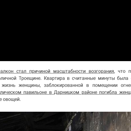
алкон стал причиной масштабности возгорания
, что 
оличной Троещине. Квартира в считанные минуты была 
 жизнь женщины, заблокированной в помещении огне
лическом павильоне в Дарницком районе погибла жен
е овощей.