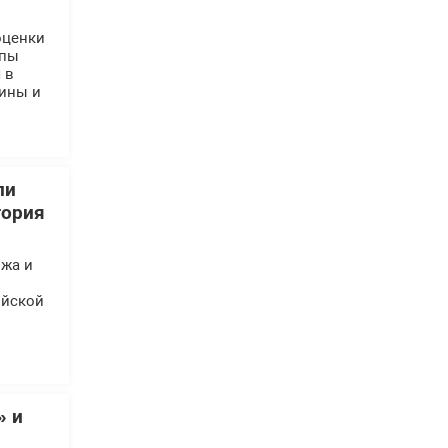
оценки
ппы
 в
аины и
ли
гория
ижа и
ийской
» и