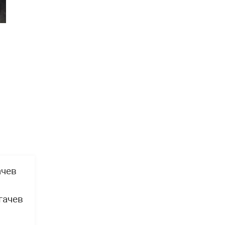
ачев
гачев