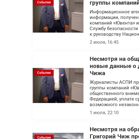
группы компани
События
Информационное аген
информации, получен
компаний «Ювента» и
Службу безопасности
к руководству Нацио
2 июля, 16:45
Несмотря на общ
новые данные о 
Чижа
События
Журналисты АСПИ про
группы компаний «Юве
общественного внима
Федерацией, уплате с
возможного незаконн
1 июля, 22:10
Несмотря на обр
Григорий Чиж пр
События