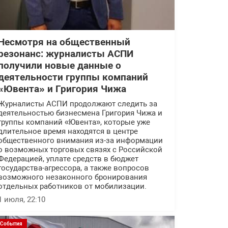
Несмотря на общественный
резонанс: журналисты АСПИ
получили новые данные о
деятельности группы компаний
«Ювента» и Григория Чижа
Журналисты АСПИ продолжают следить за
деятельностью бизнесмена Григория Чижа и
группы компаний «Ювента», которые уже
длительное время находятся в центре
общественного внимания из-за информации
о возможных торговых связях с Российской
Федерацией, уплате средств в бюджет
государства-агрессора, а также вопросов
возможного незаконного бронирования
отдельных работников от мобилизации.
1 июля, 22:10
События