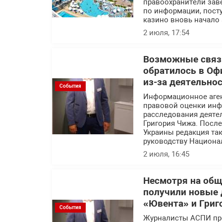
правоохранители заве
по информации, посту
казино вновь начало 
2 июля, 17:54
Возможные связи
обратилось в Оф
из-за деятельно
События
Информационное аге
правовой оценки инф
расследования деяте
Григория Чижа. Посл
Украины редакция так
руководству Национа
2 июля, 16:45
Несмотря на об
получили новые 
«Ювента» и Григ
События
Журналисты АСПИ про