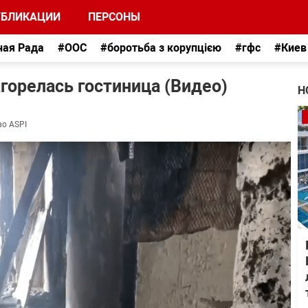
УБЛИКАЦИИ
ПЕРСОНЫ
ная Рада
#ООС
#боротьба з корупцією
#гфс
#Киев
горелась гостиница (Видео)
Н
во ASPI