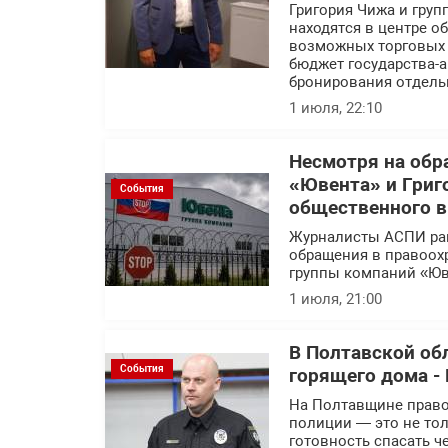
Григория Чижа и гру
находятся в центре 
возможных торговых с
бюджет государства-а
бронирования отдель
1 июля, 22:10
Несмотря на обр
«Ювента» и Григ
События
общественного 
Журналисты АСПИ ра
обращения в правоох
группы компаний «Юв
1 июля, 21:00
В Полтавской об
События
горящего дома - 
На Полтавщине правоо
полиции — это не тол
готовность спасать ч