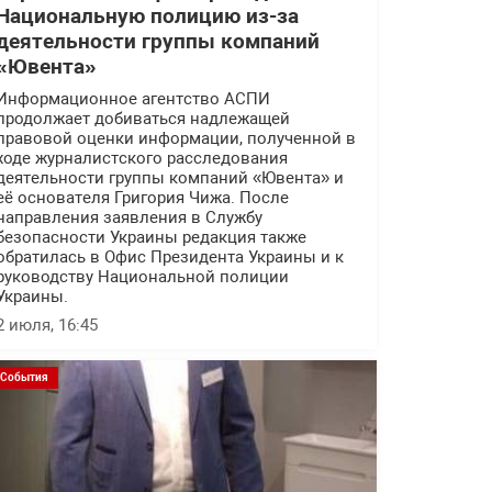
Национальную полицию из-за
деятельности группы компаний
«Ювента»
Информационное агентство АСПИ
продолжает добиваться надлежащей
правовой оценки информации, полученной в
ходе журналистского расследования
деятельности группы компаний «Ювента» и
её основателя Григория Чижа. После
направления заявления в Службу
безопасности Украины редакция также
обратилась в Офис Президента Украины и к
руководству Национальной полиции
Украины.
2 июля, 16:45
События