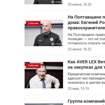
25 июня, 16:52
На Полтавщине п
дома: Евгений Р
События
правоохранител
На Полтавщине правоо
полиции — это не тол
готовность спасать ч
25 июня, 16:51
Как AVER LEX Ви
События
на закупках для 
Юридическая компани
адвокат экс-президен
оказалась в центре е
25 мая, 15:19
Группа компаний