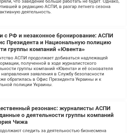
ряли, что заведение больше работать не будет. Однако,
пившей в редакцию АСПИ, в разгар летнего сезона
активную деятельность.
 с РФ и незаконное бронирование: АСПИ
ис Президента и Национальную полицию
сти группы компаний «Ювента»
нтство АСПИ продолжает добиваться надлежащей
ормации, полученной в ходе журналистского
льности группы компаний «Ювента» и её основателя
е направления заявления в Службу безопасности
же обратилась в Офис Президента Украины и к
льной полиции Украины.
щественный резонанс: журналисты АСПИ
данные о деятельности группы компаний
ория Чижа
должают следить за деятельностью бизнесмена