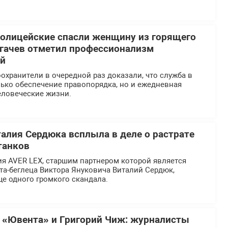
олицейские спасли женщину из горящего
огачев отметил профессионализм
ей
хранители в очередной раз доказали, что служба в
ько обеспечение правопорядка, но и ежедневная
еловеческие жизни.
талия Сердюка всплыла в деле о растрате
танков
я AVER LEX, старшим партнером которой является
та-беглеца Виктора Януковича Виталий Сердюк,
ще одного громкого скандала.
 «Ювента» и Григорий Чиж: журналисты