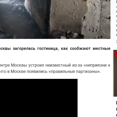
осквы загорелась гостиница, как сообжают местные
ентре Москвы устроил неизвестный из-за «неприязни к
 что в Москве появились «правильные партизаны».