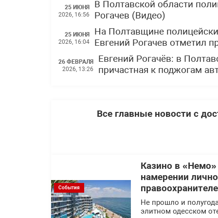
В Полтавской области поли
25 ИЮНЯ
Рогачев (Видео)
2026, 16:56
На Полтавщине полицейски
25 ИЮНЯ
Евгений Рогачев отметил 
2026, 16:04
Евгений Рогачёв: в Полтав
26 ФЕВРАЛЯ
причастная к поджогам ав
2026, 13:26
Все главные новости с до
Казино в «Немо»
намерении лично
правоохранител
События
Не прошло и полугода
элитном одесском оте