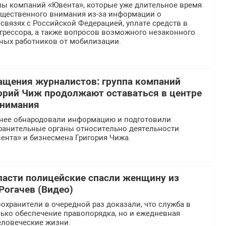
ппы компаний «Ювента», которые уже длительное время
общественного внимания из-за информации о
вязях с Российской Федерацией, уплате средств в
грессора, а также вопросов возможного незаконного
ных работников от мобилизации.
ащения журналистов: группа компаний
орий Чиж продолжают оставаться в центре
внимания
нее обнародовали информацию и подготовили
ранительные органы относительно деятельности
ента» и бизнесмена Григория Чижа.
ласти полицейские спасли женщину из
Рогачев (Видео)
хранители в очередной раз доказали, что служба в
ько обеспечение правопорядка, но и ежедневная
еловеческие жизни.