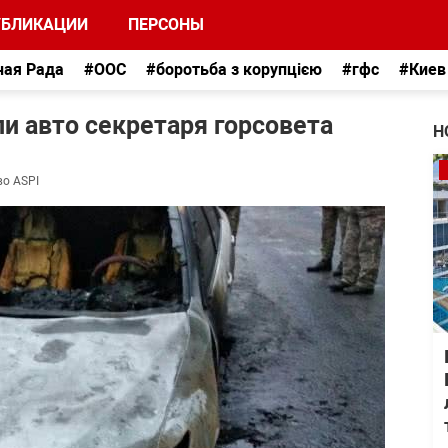
УБЛИКАЦИИ
ПЕРСОНЫ
ная Рада
#ООС
#боротьба з корупцією
#гфс
#Киев
и авто секретаря горсовета
Н
во ASPI