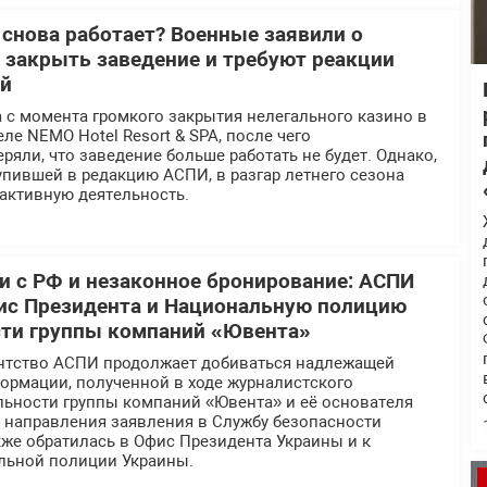
 снова работает? Военные заявили о
 закрыть заведение и требуют реакции
ей
 с момента громкого закрытия нелегального казино в
ле NEMO Hotel Resort & SPA, после чего
ряли, что заведение больше работать не будет. Однако,
пившей в редакцию АСПИ, в разгар летнего сезона
активную деятельность.
 с РФ и незаконное бронирование: АСПИ
ис Президента и Национальную полицию
сти группы компаний «Ювента»
нтство АСПИ продолжает добиваться надлежащей
ормации, полученной в ходе журналистского
льности группы компаний «Ювента» и её основателя
е направления заявления в Службу безопасности
же обратилась в Офис Президента Украины и к
льной полиции Украины.