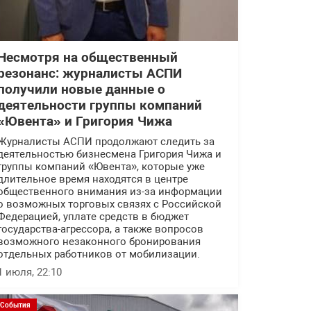
Несмотря на общественный
резонанс: журналисты АСПИ
получили новые данные о
деятельности группы компаний
«Ювента» и Григория Чижа
Журналисты АСПИ продолжают следить за
деятельностью бизнесмена Григория Чижа и
группы компаний «Ювента», которые уже
длительное время находятся в центре
общественного внимания из-за информации
о возможных торговых связях с Российской
Федерацией, уплате средств в бюджет
государства-агрессора, а также вопросов
возможного незаконного бронирования
отдельных работников от мобилизации.
1 июля, 22:10
События