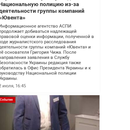
Национальную полицию из-за
деятельности группы компаний
«Ювента»
Информационное агентство АСПИ
продолжает добиваться надлежащей
правовой оценки информации, полученной в
ходе журналистского расследования
деятельности группы компаний «Ювента» и
её основателя Григория Чижа. После
направления заявления в Службу
безопасности Украины редакция также
обратилась в Офис Президента Украины и к
руководству Национальной полиции
Украины.
2 июля, 16:45
События