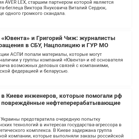
я AVER LEX, старшим партнером которой является
та-беглеца Виктора Януковича Виталий Сердюк,
ще одного громкого скандала.
 «Ювента» и Григорий Чиж: журналисты
ращения в СБУ, Нацполицию и ГУР МО
кции АСПИ попали материалы, которые могут
наличии у группы компаний «Ювента» и её основателя
вича возможных деловых связей с компаниями,
ской федерацией и беларусью.
 в Киеве инженеров, которые помогали рф
ь повреждённые нефтеперерабатывающие
 Украины предотвратила очередную попытку
ских технологий в интересах государства-агрессора в
етического комплекса. В Киеве задержана группа
ной компании, которые выполняли заказы российской