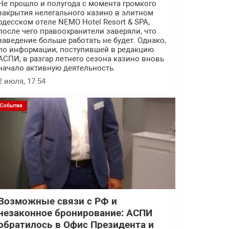
Не прошло и полугода с момента громкого
закрытия нелегального казино в элитном
одесском отеле NEMO Hotel Resort & SPA,
после чего правоохранители заверяли, что
заведение больше работать не будет. Однако,
по информации, поступившей в редакцию
АСПИ, в разгар летнего сезона казино вновь
начало активную деятельность.
2 июля, 17:54
События
Возможные связи с РФ и
незаконное бронирование: АСПИ
обратилось в Офис Президента и