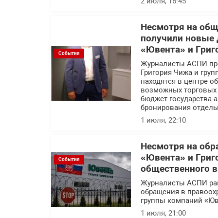
2 июля, 16:45
Несмотря на об
получили новые 
«Ювента» и Григ
События
Журналисты АСПИ про
Григория Чижа и гру
находятся в центре 
возможных торговых с
бюджет государства-а
бронирования отдель
1 июля, 22:10
Несмотря на обр
«Ювента» и Григ
События
общественного 
Журналисты АСПИ ра
обращения в правоох
группы компаний «Юв
1 июля, 21:00