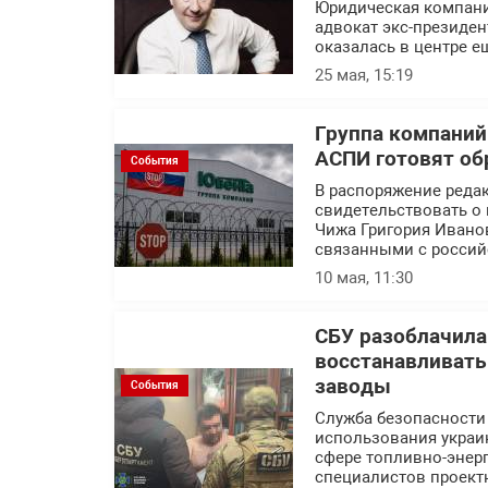
Юридическая компани
адвокат экс-президен
оказалась в центре е
25 мая, 15:19
Группа компаний
АСПИ готовят об
События
В распоряжение реда
свидетельствовать о 
Чижа Григория Ивано
связанными с россий
10 мая, 11:30
СБУ разоблачила
восстанавливат
заводы
События
Служба безопасности
использования украин
сфере топливно-энерг
специалистов проект