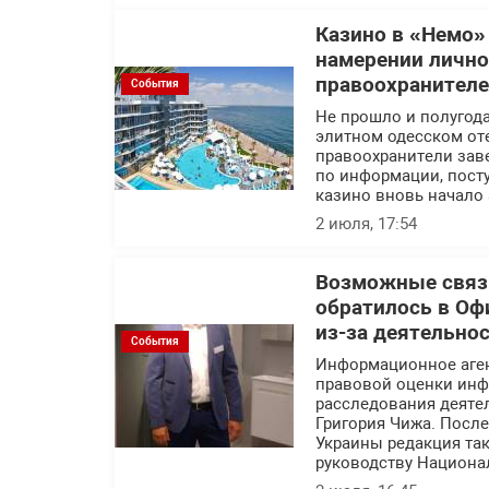
Казино в «Немо»
намерении лично
правоохранител
События
Не прошло и полугода
элитном одесском оте
правоохранители заве
по информации, посту
казино вновь начало 
2 июля, 17:54
Возможные связи
обратилось в Оф
из-за деятельно
События
Информационное аге
правовой оценки инф
расследования деяте
Григория Чижа. Посл
Украины редакция так
руководству Национа