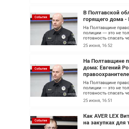
В Полтавской об
События
горящего дома - 
На Полтавщине правоо
полиции — это не тол
готовность спасать ч
25 июня, 16:52
На Полтавщине п
дома: Евгений Р
События
правоохранител
На Полтавщине правоо
полиции — это не тол
готовность спасать ч
25 июня, 16:51
Как AVER LEX Ви
События
на закупках для 