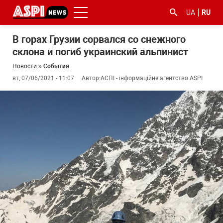
UA
RU
В горах Грузии сорвался со снежного
склона и погиб украинский альпинист
Новости
»
События
вт, 07/06/2021 - 11:07
Автор:
АСПІ - інформаційне агентство ASPI
#ООС
#боротьба
#гфс
#Киев
#коронавірус
з
корупцією