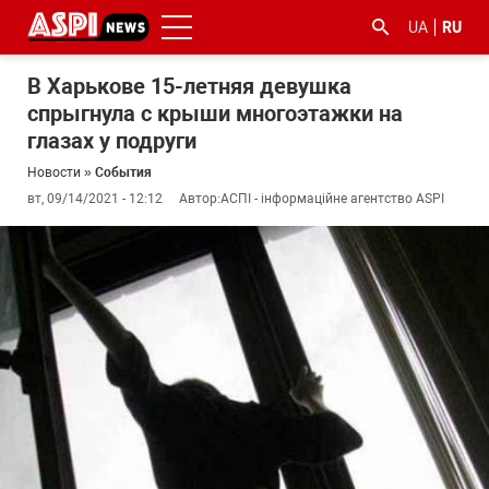
UA
RU
В Харькове 15-летняя девушка
спрыгнула с крыши многоэтажки на
глазах у подруги
Новости
»
События
вт, 09/14/2021 - 12:12
Автор:
АСПІ - інформаційне агентство ASPI
#ООС
#боротьба
#гфс
#Киев
#коронавірус
з
корупцією