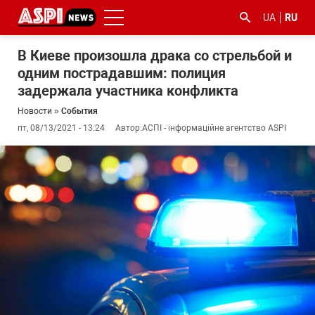
UA
RU
В Киеве произошла драка со стрельбой и
одним пострадавшим: полиция
задержала участника конфликта
Новости
»
События
пт, 08/13/2021 - 13:24
Автор:
АСПІ - інформаційне агентство ASPI
#ООС
#боротьба
#гфс
#Киев
#коронавірус
з
корупцією