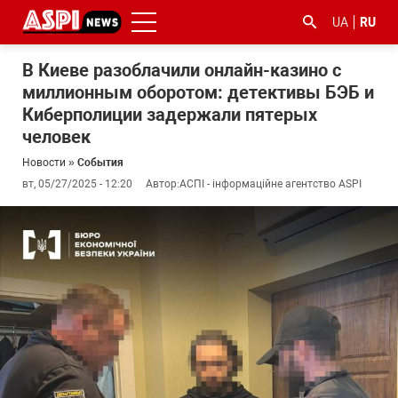
UA
RU
В Киеве разоблачили онлайн-казино с
миллионным оборотом: детективы БЭБ и
Киберполиции задержали пятерых
человек
Новости
»
События
вт, 05/27/2025 - 12:20
Автор:
АСПІ - інформаційне агентство ASPI
#ООС
#боротьба
#гфс
#Киев
#коронавірус
з
корупцією