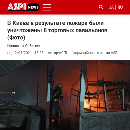
UA
RU
В Киеве в результате пожара были
уничтожены 8 торговых павильонов
(Фото)
Новости
»
События
пн, 12/06/2021 - 15:23
Автор:
АСПІ - інформаційне агентство ASPI
#ООС
#боротьба
#гфс
#Киев
#коронавірус
з
корупцією