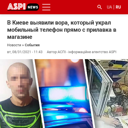
UA
RU
В Киеве выявили вора, который украл
мобильный телефон прямо с прилавка в
магазине
Новости
»
События
вт, 08/31/2021 - 11:43
Автор:
АСПІ - інформаційне агентство ASPI
#ООС
#боротьба
#гфс
#Киев
#коронавірус
з
корупцією