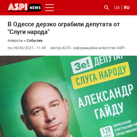
UA
RU
В Одессе дерзко ограбили депутата от
"Слуги народа"
Новости
»
События
пн, 09/06/2021 - 11:49
Автор:
АСПІ - інформаційне агентство ASPI
#ООС
#боротьба
#гфс
#Киев
#коронавірус
з
корупцією