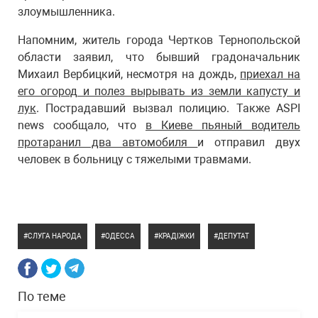
злоумышленника.
Напомним, житель города Чертков Тернопольской
области заявил, что бывший градоначальник
Михаил Вербицкий, несмотря на дождь,
приехал на
его огород и полез вырывать из земли капусту и
лук
. Пострадавший вызвал полицию. Также ASPI
news сообщало, что
в Киеве пьяный водитель
протаранил два автомобиля
и отправил двух
человек в больницу с тяжелыми травмами.
СЛУГА НАРОДА
ОДЕССА
КРАДІЖКИ
ДЕПУТАТ
По теме