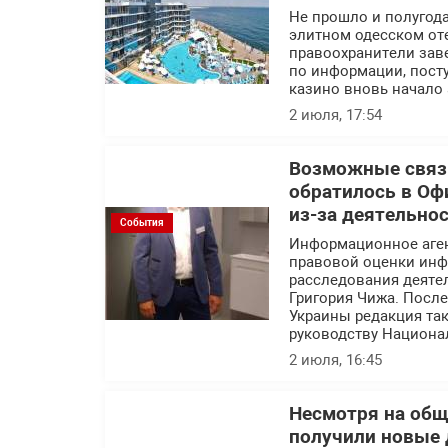
Не прошло и полугода
элитном одесском оте
правоохранители заве
по информации, посту
казино вновь начало 
2 июля, 17:54
Возможные связи
обратилось в Оф
из-за деятельно
События
Информационное аге
правовой оценки инф
расследования деяте
Григория Чижа. Посл
Украины редакция так
руководству Национа
2 июля, 16:45
Несмотря на об
получили новые 