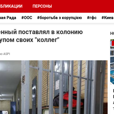
УБЛИКАЦИИ
ПЕРСОНЫ
ная Рада
#ООС
#боротьба з корупцією
#гфс
#Киев
енный поставлял в колонию
Н
упом своих "коллег"
во ASPI