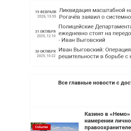
Ликвидация масштабной н
19 ФЕВРАЛЯ
Рогачёв заявил о системн
2026, 13:55
Полицейские Департамента
31 ОКТЯБРЯ
ежедневно стоят на перед
2025, 12:10
- Иван Выговский
Иван Выговский: Операци
30 ОКТЯБРЯ
решительности в борьбе с
2025, 10:22
Все главные новости с до
Казино в «Немо»
намерении лично
правоохранител
События