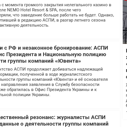
 с момента громкого закрытия нелегального казино в
ле NEMO Hotel Resort & SPA, после чего
ряли, что заведение больше работать не будет. Однако,
пившей в редакцию АСПИ, в разгар летнего сезона
активную деятельность.
 с РФ и незаконное бронирование: АСПИ
ис Президента и Национальную полицию
сти группы компаний «Ювента»
нтство АСПИ продолжает добиваться надлежащей
ормации, полученной в ходе журналистского
льности группы компаний «Ювента» и её основателя
е направления заявления в Службу безопасности
же обратилась в Офис Президента Украины и к
льной полиции Украины.
щественный резонанс: журналисты АСПИ
данные о деятельности группы компаний