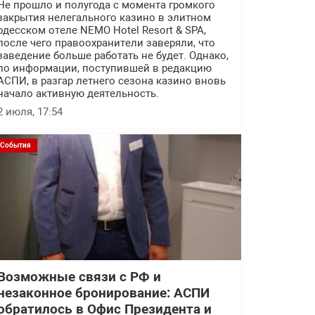
Не прошло и полугода с момента громкого
закрытия нелегального казино в элитном
одесском отеле NEMO Hotel Resort & SPA,
после чего правоохранители заверяли, что
заведение больше работать не будет. Однако,
по информации, поступившей в редакцию
АСПИ, в разгар летнего сезона казино вновь
начало активную деятельность.
2 июля, 17:54
События
Возможные связи с РФ и
незаконное бронирование: АСПИ
обратилось в Офис Президента и