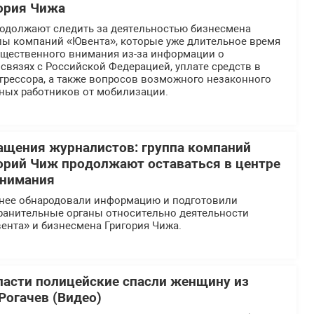
ория Чижа
должают следить за деятельностью бизнесмена
ппы компаний «Ювента», которые уже длительное время
общественного внимания из-за информации о
вязях с Российской Федерацией, уплате средств в
грессора, а также вопросов возможного незаконного
ных работников от мобилизации.
ащения журналистов: группа компаний
орий Чиж продолжают оставаться в центре
внимания
нее обнародовали информацию и подготовили
ранительные органы относительно деятельности
ента» и бизнесмена Григория Чижа.
ласти полицейские спасли женщину из
Рогачев (Видео)