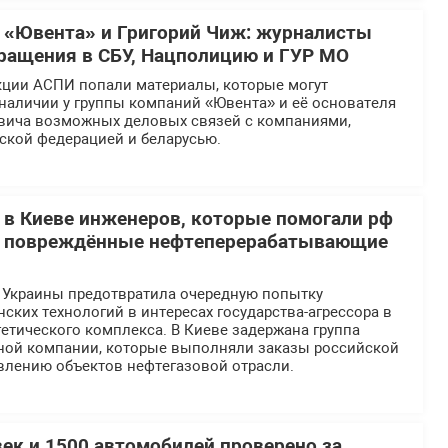
 «Ювента» и Григорий Чиж: журналисты
ращения в СБУ, Нацполицию и ГУР МО
кции АСПИ попали материалы, которые могут
наличии у группы компаний «Ювента» и её основателя
вича возможных деловых связей с компаниями,
ской федерацией и беларусью.
 в Киеве инженеров, которые помогали рф
ь повреждённые нефтеперерабатывающие
 Украины предотвратила очередную попытку
ских технологий в интересах государства-агрессора в
етического комплекса. В Киеве задержана группа
ной компании, которые выполняли заказы российской
влению объектов нефтегазовой отрасли.
век и 1500 автомобилей проверено за