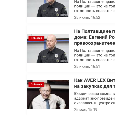
На Полтавщине правоо
полиции — это не тол
готовность спасать ч
25 июня, 16:52
На Полтавщине п
дома: Евгений Р
События
правоохранител
На Полтавщине правоо
полиции — это не тол
готовность спасать ч
25 июня, 16:51
Как AVER LEX Ви
События
на закупках для 
Юридическая компани
адвокат экс-президен
оказалась в центре е
25 мая, 15:19