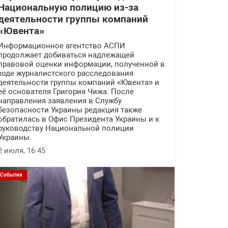
Национальную полицию из-за
деятельности группы компаний
«Ювента»
Информационное агентство АСПИ
продолжает добиваться надлежащей
правовой оценки информации, полученной в
ходе журналистского расследования
деятельности группы компаний «Ювента» и
её основателя Григория Чижа. После
направления заявления в Службу
безопасности Украины редакция также
обратилась в Офис Президента Украины и к
руководству Национальной полиции
Украины.
2 июля, 16:45
События