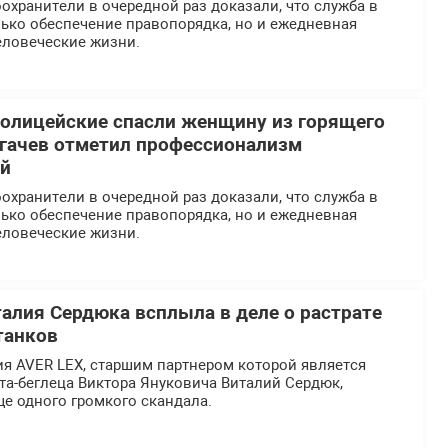
хранители в очередной раз доказали, что служба в
ько обеспечение правопорядка, но и ежедневная
еловеческие жизни.
олицейские спасли женщину из горящего
огачев отметил профессионализм
ей
хранители в очередной раз доказали, что служба в
ько обеспечение правопорядка, но и ежедневная
еловеческие жизни.
талия Сердюка всплыла в деле о растрате
танков
я AVER LEX, старшим партнером которой является
та-беглеца Виктора Януковича Виталий Сердюк,
ще одного громкого скандала.