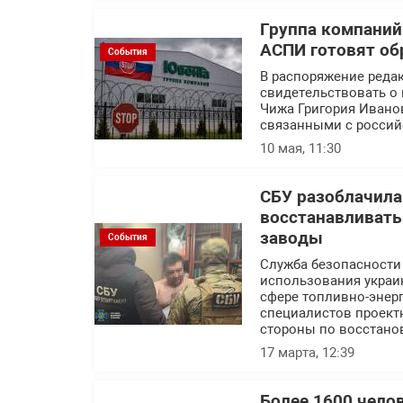
Группа компаний
АСПИ готовят об
События
В распоряжение реда
свидетельствовать о 
Чижа Григория Ивано
связанными с россий
10 мая, 11:30
СБУ разоблачила
восстанавливат
заводы
События
Служба безопасности
использования украин
сфере топливно-энерг
специалистов проект
стороны по восстано
17 марта, 12:39
Более 1600 чело