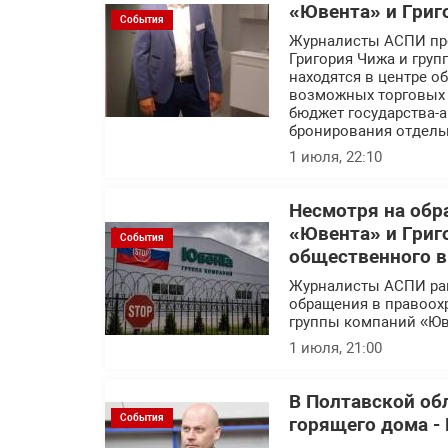
«Ювента» и Григ
События
Журналисты АСПИ про
Григория Чижа и гру
находятся в центре 
возможных торговых с
бюджет государства-а
бронирования отдель
1 июля, 22:10
Несмотря на обр
«Ювента» и Григ
События
общественного 
Журналисты АСПИ ра
обращения в правоох
группы компаний «Юв
1 июля, 21:00
В Полтавской об
События
горящего дома - 