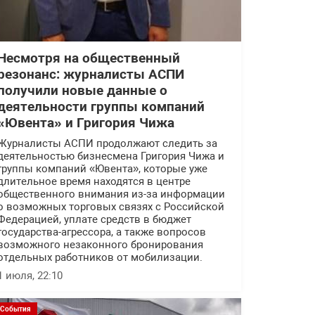
Несмотря на общественный
резонанс: журналисты АСПИ
получили новые данные о
деятельности группы компаний
«Ювента» и Григория Чижа
Журналисты АСПИ продолжают следить за
деятельностью бизнесмена Григория Чижа и
группы компаний «Ювента», которые уже
длительное время находятся в центре
общественного внимания из-за информации
о возможных торговых связях с Российской
Федерацией, уплате средств в бюджет
государства-агрессора, а также вопросов
возможного незаконного бронирования
отдельных работников от мобилизации.
1 июля, 22:10
События