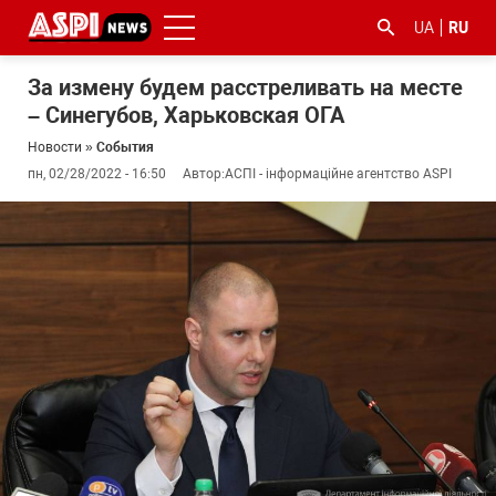
UA
RU
За измену будем расстреливать на месте
– Синегубов, Харьковская ОГА
Новости
»
События
пн, 02/28/2022 - 16:50
Автор:
АСПІ - інформаційне агентство ASPI
#ООС
#боротьба
#гфс
#Киев
#коронавірус
з
корупцією