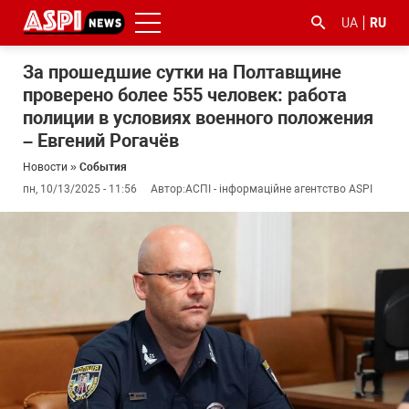
UA
RU
За прошедшие сутки на Полтавщине
проверено более 555 человек: работа
полиции в условиях военного положения
– Евгений Рогачёв
Новости
»
События
пн, 10/13/2025 - 11:56
Автор:
АСПІ - інформаційне агентство ASPI
#ООС
#боротьба
#гфс
#Киев
#коронавірус
з
корупцією