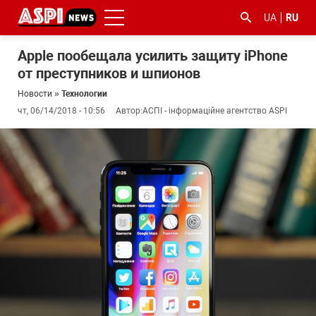
UA
RU
Apple пообещала усилить защиту iPhone
от преступников и шпионов
Новости
»
Технологии
чт, 06/14/2018 - 10:56
Автор:
АСПІ - інформаційне агентство ASPI
#ООС
#боротьба
#гфс
#Киев
#коронавірус
з
корупцією