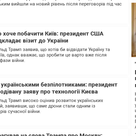
им вийшли на новий рівень після переговорів під час
.
о хоче побачити Київ: президент США
дкладає візит до України
д Трамп заявив, що хотів би відвідати Україну та
їв, однак вважає, що зробити це варто вже після
фази війни.
 українськими безпілотниками: президент
дівану заяву про технології Києва
ьд Трамп високо оцінив розвиток українських
ій, заявивши, що саме дрони стали одним із
ів сучасної війни.
агував на слова Трампа про Москву: