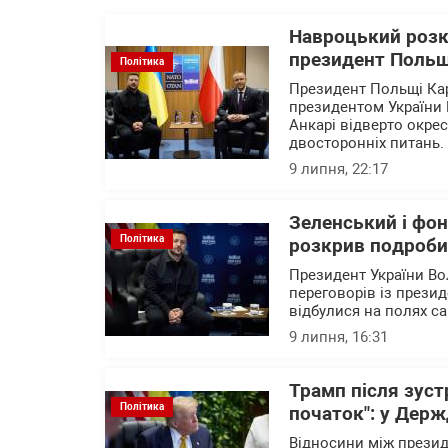
Навроцький розк
президент Польщі
Політика
Президент Польщі Кар
президентом України
Анкарі відверто окре
двосторонніх питань.
9 липня, 22:17
Зеленський і фон
Політика
розкрив подробиц
Президент України В
переговорів із презид
відбулися на полях са
9 липня, 16:31
Трамп після зуст
Політика
початок": у Держ
Відносини між прези