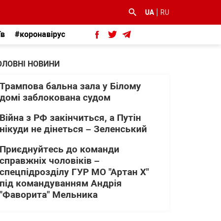
UA
RU
їв
#коронавірус
ОЛОВНІ НОВИНИ
Трампова бальна зала у Білому
домі заблокована судом
Війна з РФ закінчиться, а Путін
нікуди не дінеться – Зеленський
Приєднуйтесь до команди
справжніх чоловіків –
спецпідрозділу ГУР МО "Артан Х"
під командуванням Андрія
"Фаворита" Мельника