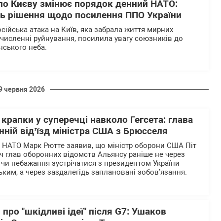
по Києву змінює порядок денний НАТО:
ь рішення щодо посилення ППО України
сійська атака на Київ, яка забрала життя мирних
 численні руйнування, посилила увагу союзників до
їнського неба.
9 червня 2026
крапки у суперечці навколо Гегсета: глава
ній від’їзд міністра США з Брюсселя
 НАТО Марк Рютте заявив, що міністр оборони США Піт
іч глав оборонних відомств Альянсу раніше не через
і чи небажання зустрічатися з президентом України
им, а через заздалегідь заплановані зобов’язання.
 про "шкідливі ідеї" після G7: Ушаков