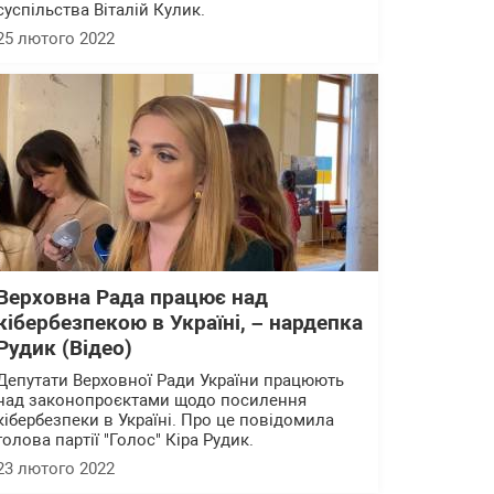
суспільства Віталій Кулик.
25 лютого 2022
Верховна Рада працює над
кібербезпекою в Україні, – нардепка
Рудик (Відео)
Депутати Верховної Ради України працюють
над законопроєктами щодо посилення
кібербезпеки в Україні. Про це повідомила
голова партії "Голос" Кіра Рудик.
23 лютого 2022