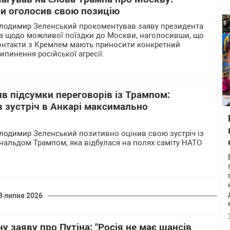
ни оголосив свою позицію
олодимир Зеленський прокоментував заяву президента
 щодо можливої поїздки до Москви, наголосивши, що
контакти з Кремлем мають приносити конкретний
рипинення російської агресії.
в підсумки переговорів із Трампом:
 зустріч в Анкарі максимально
лодимир Зеленський позитивно оцінив свою зустріч із
альдом Трампом, яка відбулася на полях саміту НАТО
8 липня 2026
у заяву про Путіна: "Росія не має шансів