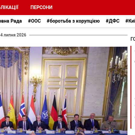
ЛІКАЦІЇ
ПЕРСОНИ
овна Рада
#ООС
#боротьба з корупцією
#ДФС
#Ки
14 липня 2026
Г