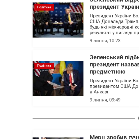
президент Украї
Політика
Президент України В
США Дональда Трампа
будь-які міжнародні 
результат у вигляді п
9 липня, 10:23
Зеленський підби
президент назвав
Політика
предметною
Президент України Во
президентом США Дон
в Анкарі.
9 липня, 09:49
Мерц зробив гучн