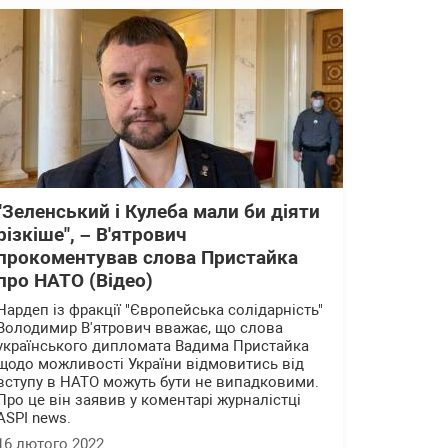
"Зеленський і Кулеба мали би діяти
різкіше", – В'ятрович
прокоментував слова Пристайка
про НАТО (Відео)
Нардеп із фракції "Європейська солідарність"
Володимир В'ятрович вважає, що слова
українського дипломата Вадима Пристайка
щодо можливості України відмовитись від
вступу в НАТО можуть бути не випадковими.
Про це він заявив у коментарі журналістці
ASPI news.
16 лютого 2022