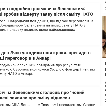
рив подробиці розмови із Зеленським:
 зробив відверту заяву після саміту НАТО
оль Навроцький повідомив, що під час переговорів із
 Володимиром Зеленським на полях саміту НАТО в
слив польську позицію щодо найскладніших
 дер Ляєн узгодили нові кроки: президент
і переговорів в Анкарі
олодимир Зеленський повідомив про результати
енткою Європейської комісії Урсулою фон дер Ляєн, які
міту НАТО в Анкарі.
річі із Зеленським оголосив про "новий
депі заявили про зміну відносин
дентом США Дональдом Трампом і президентом України