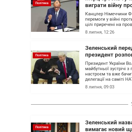
Політика
виграти війну пр
Канцлер Німеччини Фр
перемоги у війні прот
цілі приречені на про
8 липня, 12:26
Зеленський перед
президент розпов
Політика
Президент України Во
майбутньої зустрічі
настроєм та вже бачит
делегації на саміті Н
8 липня, 09:03
Зеленський назв
Політика
вимагає новий щи