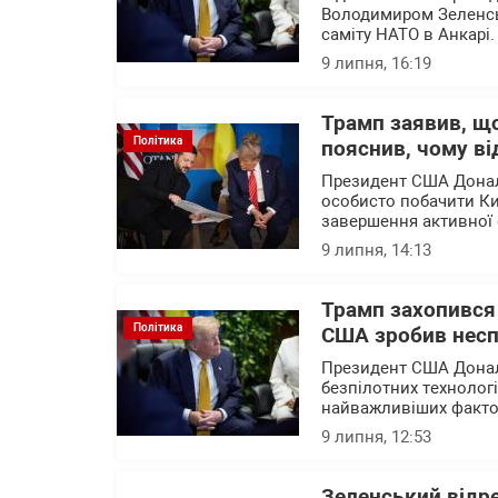
Володимиром Зеленськ
саміту НАТО в Анкарі
9 липня, 16:19
Трамп заявив, щ
Політика
пояснив, чому ві
Президент США Дональ
особисто побачити Ки
завершення активної 
9 липня, 14:13
Трамп захопився
Політика
США зробив неспо
Президент США Донал
безпілотних технолог
найважливіших фактор
9 липня, 12:53
Зеленський відре