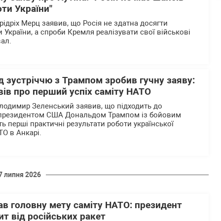
оти України"
ідріх Мерц заявив, що Росія не здатна досягти
и України, а спроби Кремля реалізувати свої військові
вал.
 зустріччю з Трампом зробив гучну заяву:
ів про перший успіх саміту НАТО
лодимир Зеленський заявив, що підходить до
 з президентом США Дональдом Трампом із бойовим
ь перші практичні результати роботи української
АТО в Анкарі.
7 липня 2026
ав головну мету саміту НАТО: президент
т від російських ракет