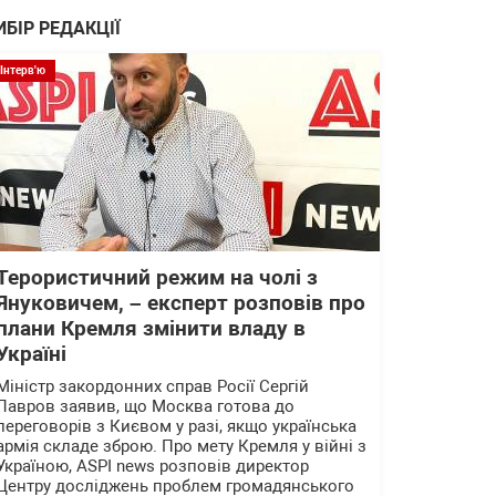
ИБІР РЕДАКЦІЇ
Інтерв'ю
Терористичний режим на чолі з
Януковичем, – експерт розповів про
плани Кремля змінити владу в
Україні
Міністр закордонних справ Росії Сергій
Лавров заявив, що Москва готова до
переговорів з Києвом у разі, якщо українська
армія складе зброю. Про мету Кремля у війні з
Україною, ASPI news розповів директор
Центру досліджень проблем громадянського