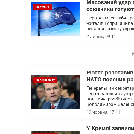
Масований удар 
Політика
союзники готуют
Чергова масштабна ро
жителів і спричинила
питання захисту укра
2 липня, 09:11
1
Рютте розставив 
НАТО пояснив ран
Новини світу
Генеральний секретар
Гегсет залишив зустр
політичні розбіжност
Володимиром Зеленськ
19 червня, 17:11
У Кремлі заявили