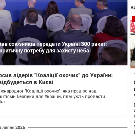
В
ав союзників передати Україні 300 ракет:
критичну потребу для захисту неба
ив лідерів "Коаліції охочих" до України:
відбудеться в Києві
жнародної "Коаліції охочих", яка працює над
нтіями безпеки для України, планують провести
їні.
9 липня 2026