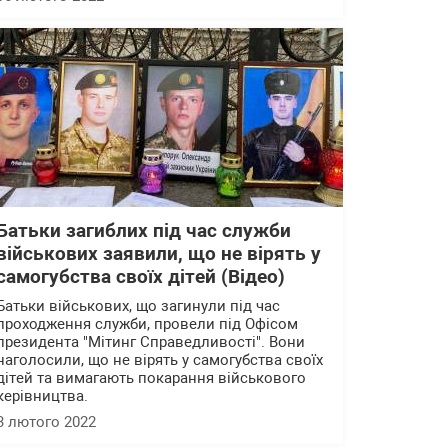
Батьки загиблих під час служби
військових заявили, що не вірять у
самогубства своїх дітей (Відео)
Батьки військових, що загинули під час
проходження служби, провели під Офісом
президента "Мітинг Справедливості". Вони
наголосили, що не вірять у самогубства своїх
дітей та вимагають покарання військового
керівництва.
3 лютого 2022