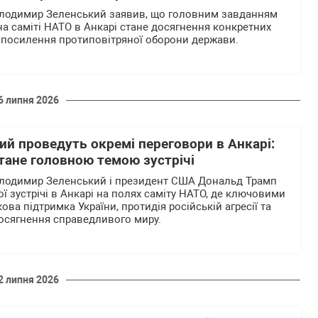
олодимир Зеленський заявив, що головним завданням
 на саміті НАТО в Анкарі стане досягнення конкретних
посилення протиповітряної оборони держави.
6 липня 2026
ий проведуть окремі переговори в Анкарі:
тане головною темою зустрічі
олодимир Зеленський і президент США Дональд Трамп
ї зустрічі в Анкарі на полях саміту НАТО, де ключовими
ова підтримка України, протидія російській агресії та
досягнення справедливого миру.
2 липня 2026