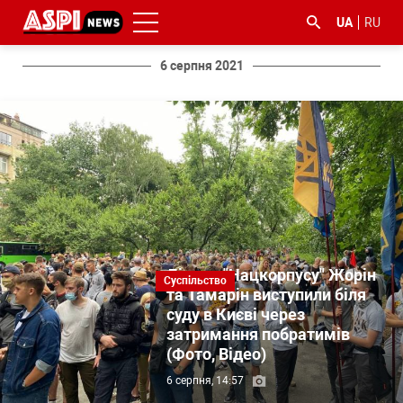
UA
RU
6 серпня 2021
#ООС
#боротьба
#ДФС
#Київ
#коронавірус
з
корупцією
Лідери "Нацкорпусу" Жорін
Суспільство
та Тамарін виступили біля
суду в Києві через
затримання побратимів
(Фото, Відео)
6 серпня, 14:57