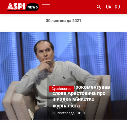
UA
RU
30 листопада 2021
#ООС
#боротьба
#ДФС
#Київ
#коронавірус
з
корупцією
Бутусов прокоментував
Суспільство
слова Арестовича про
швидке вбивство
журналіста
30 листопада, 10:18