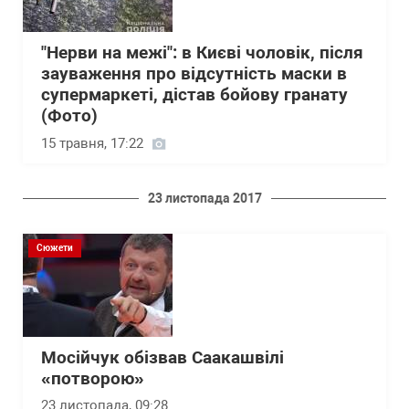
"Нерви на межі": в Києві чоловік, після
зауваження про відсутність маски в
супермаркеті, дістав бойову гранату
(Фото)
15 травня, 17:22
23 листопада 2017
Сюжети
Мосійчук обізвав Саакашвілі
«потворою»
23 листопада, 09:28