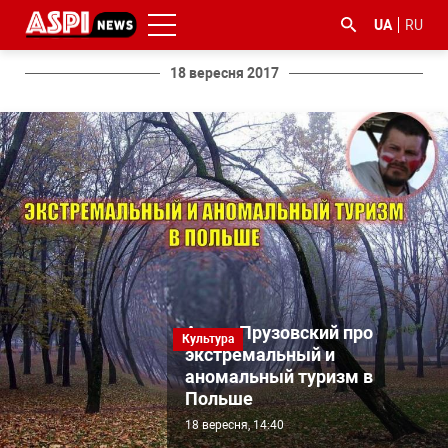
UA
RU
18 вересня 2017
#ООС
#боротьба
#ДФС
#Київ
#коронавірус
з
корупцією
Артур Прузовский про
Культура
экстремальный и
аномальный туризм в
Польше
18 вересня, 14:40