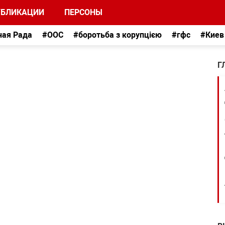
УБЛИКАЦИИ
ПЕРСОНЫ
ная Рада
#ООС
#боротьба з корупцією
#гфс
#Киев
Г