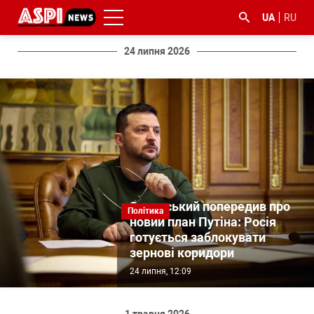
UA
RU
24 липня 2026
#ООС
#боротьба
#ДФС
#Київ
#коронавірус
з
корупцією
Зеленський попередив про
Політика
новий план Путіна: Росія
готується заблокувати
зернові коридори
24 липня, 12:09