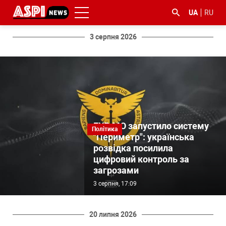
UA
RU
3 серпня 2026
#ООС
#боротьба
#ДФС
#Київ
#коронавірус
з
ГУР МО запустило систему
Політика
корупцією
"Периметр": українська
розвідка посилила
цифровий контроль за
загрозами
3 серпня, 17:09
20 липня 2026