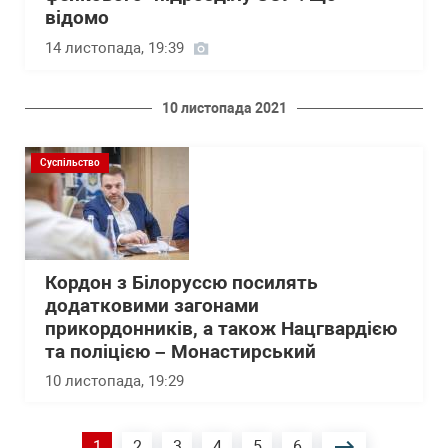
відомо
14 листопада, 19:39
10 листопада 2021
Суспільство
Кордон з Білоруссю посилять
додатковими загонами
прикордонників, а також Нацгвардією
та поліцією – Монастирський
10 листопада, 19:29
Розбивка
Поточна
1
Сторінка
2
Сторінка
3
Сторінка
4
Сторінка
5
Сторінка
6