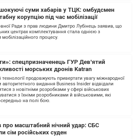
 шокуючі суми хабарів у ТЦК: омбудсмен
абну корупцію під час мобілізації
вної Ради з прав людини Дмитро Лубінець заявив, що
льних центрах комплектування стала однією з
 мобілізаційного процесу.
рти»: спецпризначенець ГУР Дев’ятий
ливості морських дронів Katran
і технології продовжують привертати увагу міжнародної
 авторитетного видання Business Insider відвідали
итися з новітніми розробками у сфері військових
уватися з їхніми розробниками й військовими, які
осередньо на полі бою.
 про масштабний нічний удар: СБС
и сім російських суден