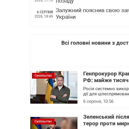
позаду"
2026, 17:13
Залужний пояснив свою зая
6 СЕРПНЯ
України
2026, 18:49
Всі головні новини з до
Генпрокурор Кра
Суспільство
РФ: майже тисяча
Росія системно викор
дії для цілеспрямова
6 серпня, 10:56
Зеленський після
Суспільство
терор проти мирн