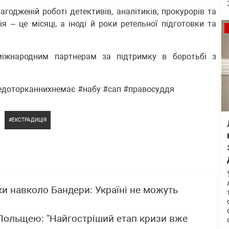
одженій роботі детективів, аналітиків, прокурорів та
 – це місяці, а іноді й роки ретельної підготовки та
іжнародним партнерам за підтримку в боротьбі з
недоторканнихнемає #набу #сап #правосуддя
ЕКСТРАДИЦІЯ
ки навколо Бандери: Україні не можуть
 Польщею: "Найгостріший етап кризи вже