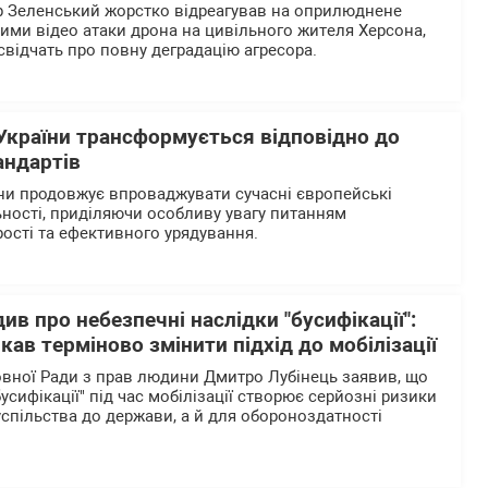
 Зеленський жорстко відреагував на оприлюднене
ими відео атаки дрона на цивільного жителя Херсона,
 свідчать про повну деградацію агресора.
України трансформується відповідно до
андартів
ни продовжує впроваджувати сучасні європейські
ьності, приділяючи особливу увагу питанням
рості та ефективного урядування.
ив про небезпечні наслідки "бусифікації":
ав терміново змінити підхід до мобілізації
вної Ради з прав людини Дмитро Лубінець заявив, що
бусифікації" під час мобілізації створює серйозні ризики
успільства до держави, а й для обороноздатності