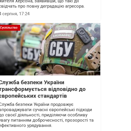
жителя Херсона, заявивши, що такі дії
свідчать про повну деградацію агресора.
4 серпня, 17:24
Суспільство
Служба безпеки України
трансформується відповідно до
європейських стандартів
Служба безпеки України продовжує
впроваджувати сучасні європейські підходи
до своєї діяльності, приділяючи особливу
увагу питанням доброчесності, прозорості та
ефективного урядування.