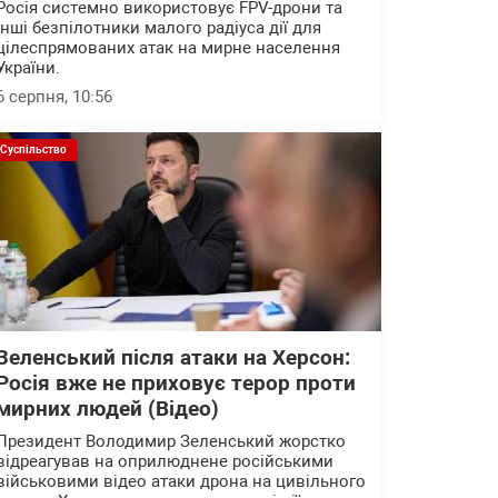
Росія системно використовує FPV-дрони та
інші безпілотники малого радіуса дії для
цілеспрямованих атак на мирне населення
України.
6 серпня, 10:56
Суспільство
Зеленський після атаки на Херсон:
Росія вже не приховує терор проти
мирних людей (Відео)
Президент Володимир Зеленський жорстко
відреагував на оприлюднене російськими
військовими відео атаки дрона на цивільного