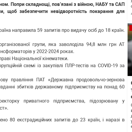
ом. Попри складнощі, пов’язані з війною, НАБУ та САП
, щоб забезпечити невідворотність покарання для
їна направила 59 запитів про видачу осіб до 18 країн.
рганізованої групи, яка заволоділа 94,8 млн грн АТ
ансформаторів у 2022-2024 роках.
раві Національної кінематеки.
пційній схемі із закупівлі ПЛР-тестів на COVID-19 за
ову правління ПАТ «Державна продовольчо-зернова
авданні збитків державному підприємству на понад 60
кторку приватного підприємства, підозрювану у
ст».
о 80 екстрадиційних запитів до 23 країн, і наразі в