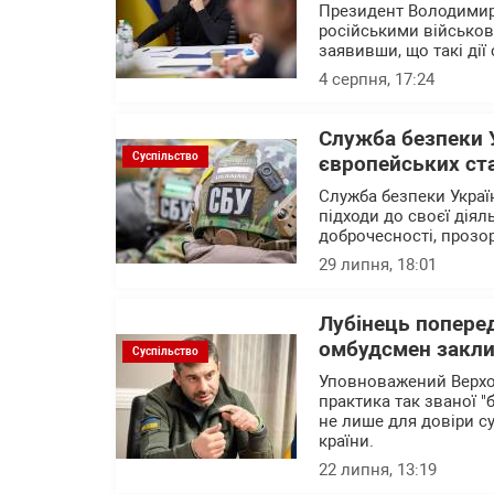
Президент Володимир
російськими військов
заявивши, що такі дії
4 серпня, 17:24
Служба безпеки 
Суспільство
європейських ст
Служба безпеки Украї
підходи до своєї діял
доброчесності, прозо
29 липня, 18:01
Лубінець поперед
омбудсмен заклик
Суспільство
Уповноважений Верхо
практика так званої "
не лише для довіри с
країни.
22 липня, 13:19