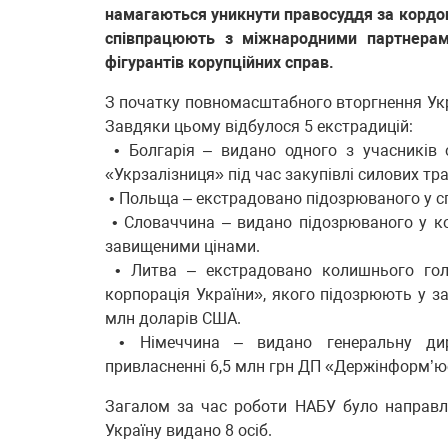
намагаються уникнути правосуддя за кордон
співпрацюють з міжнародними партнерами
фігурантів корупційних справ.
З початку повномасштабного вторгнення Укра
Завдяки цьому відбулося 5 екстрадицій:
• Болгарія – видано одного з учасників о
«Укрзалізниця» під час закупівлі силових тр
• Польща – екстрадовано підозрюваного у сп
• Словаччина – видано підозрюваного у кору
завищеними цінами.
• Литва – екстрадовано колишнього гол
корпорація України», якого підозрюють у з
млн доларів США.
• Німеччина – видано генеральну дире
привласненні 6,5 млн грн ДП «Держінформ’ю
Загалом за час роботи НАБУ було направлен
Україну видано 8 осіб.