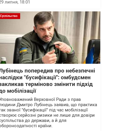
29 липня, 18:01
Суспільство
Лубінець попередив про небезпечні
наслідки "бусифікації": омбудсмен
закликав терміново змінити підхід
до мобілізації
Уповноважений Верховної Ради з прав
людини Дмитро Лубінець заявив, що практика
так званої "бусифікації" під час мобілізації
створює серйозні ризики не лише для довіри
суспільства до держави, а й для
обороноздатності країни.