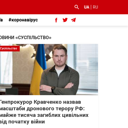
UA
RU
їв
#коронавірус
ОВИНИ «СУСПІЛЬСТВО»
Суспільство
Генпрокурор Кравченко назвав
масштаби дронового терору РФ:
майже тисяча загиблих цивільних
від початку війни