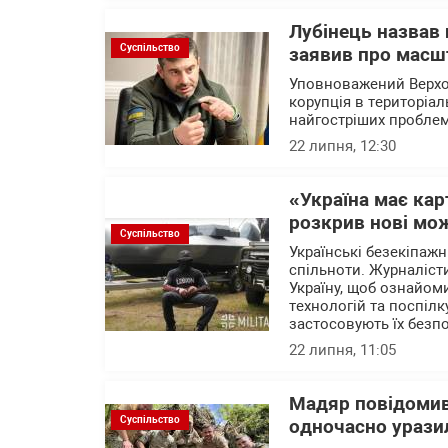
Лубінець назвав
Суспільство
заявив про масшт
Уповноважений Верхо
корупція в територіа
найгостріших проблем
22 липня, 12:30
«Україна має ка
розкрив нові мож
Суспільство
Українські безекіпажн
спільноти. Журналісти
Україну, щоб ознайом
технологій та поспілк
застосовують їх безп
22 липня, 11:05
Мадяр повідомив
Суспільство
одночасно уразил