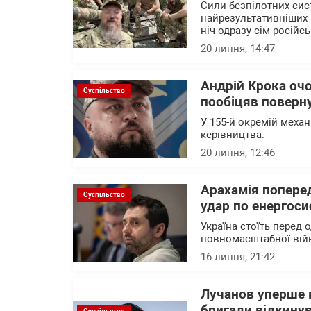
Сили безпілотних сис
найрезультативніших 
ніч одразу сім російс
20 липня, 14:47
Андрій Крока оч
Суспільство
пообіцяв поверну
У 155-й окремій механ
керівництва.
20 липня, 12:46
Арахамія поперед
Суспільство
удар по енергоси
Україна стоїть перед 
повномасштабної вій
16 липня, 21:42
Лучанов уперше в
бригади відкину