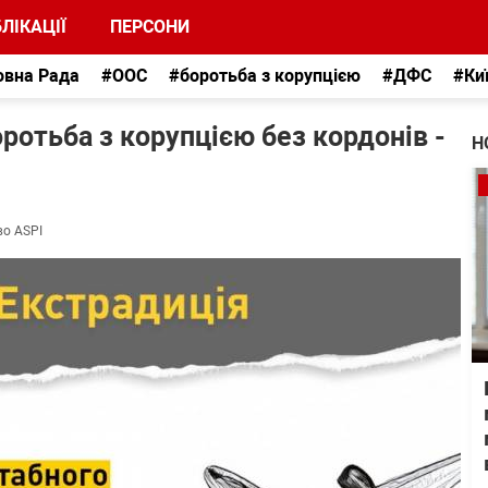
ЛІКАЦІЇ
ПЕРСОНИ
овна Рада
#ООС
#боротьба з корупцією
#ДФС
#Ки
оротьба з корупцією без кордонів -
Н
во ASPI