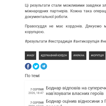
Ці результати стали можливими завдяки злаг
міжнародних партнерів. Кожна така операція
документальної роботи.
Правосуддя не має кордонів. Дякуємо м
корупцією.
#результати #екстрадиція #антикорупція #
НАБУ
ДЕРЖАВНИЙ КОРДОН
УКРАЇНА
КОРУПЦІЯ
По темі
Боднар відповів на супереч
7 СЕРПНЯ
нав'язувати власних героїв
2026, 18:47
Боднар оцінив відносини з
7 СЕРПНЯ