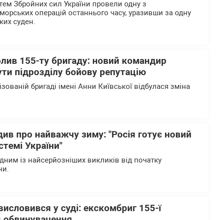
тем Збройних сил України провели одну з
морських операцій останнього часу, уразивши за одну
ьких суден.
олив 155-ту бригаду: новий командир
ти підрозділу бойову репутацію
ізованій бригаді імені Анни Київської відбулася зміна
ив про найважчу зиму: "Росія готує новий
стемі України"
одним із найсерйозніших викликів від початку
ни.
исловився у суді: екскомбриг 155-ї
в обвинувачення